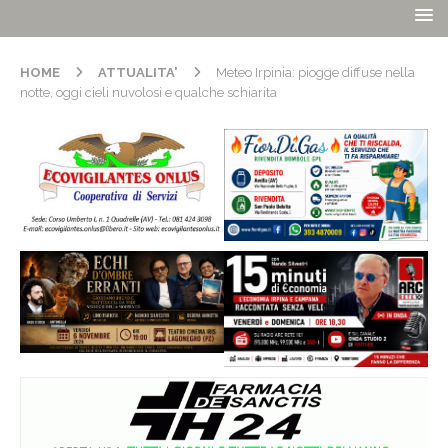
HOME
ATTUALITA'
Meteo Irpinia: piogge diffuse nella
notte, oggi cieli nuvolosi e qualche schiarita