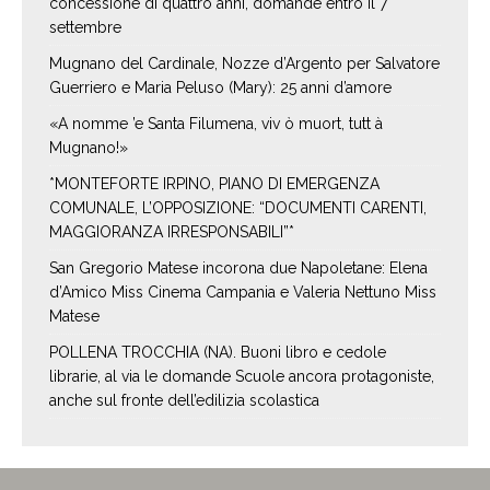
concessione di quattro anni, domande entro il 7
settembre
Mugnano del Cardinale, Nozze d’Argento per Salvatore
Guerriero e Maria Peluso (Mary): 25 anni d’amore
«A nomme ’e Santa Filumena, viv ò muort, tutt à
Mugnano!»
*MONTEFORTE IRPINO, PIANO DI EMERGENZA
COMUNALE, L’OPPOSIZIONE: “DOCUMENTI CARENTI,
MAGGIORANZA IRRESPONSABILI”*
San Gregorio Matese incorona due Napoletane: Elena
d’Amico Miss Cinema Campania e Valeria Nettuno Miss
Matese
POLLENA TROCCHIA (NA). Buoni libro e cedole
librarie, al via le domande Scuole ancora protagoniste,
anche sul fronte dell’edilizia scolastica