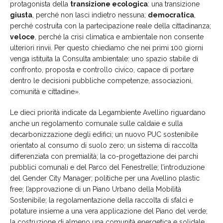
protagonista della
transizione ecologica
: una transizione
giusta
, perché non lasci indietro nessuna;
democratica
,
perché costruita con la partecipazione reale della cittadinanza;
veloce
, perché la crisi climatica e ambientale non consente
ulteriori rinvii. Per questo chiediamo che nei primi 100 giorni
venga istituita la Consulta ambientale: uno spazio stabile di
confronto, proposta e controllo civico, capace di portare
dentro le decisioni pubbliche competenze, associazioni,
comunità e cittadine».
Le dieci priorità indicate da Legambiente Avellino riguardano
anche un regolamento comunale sulle caldaie e sulla
decarbonizzazione degli edifici; un nuovo PUC sostenibile
orientato al consumo di suolo zero; un sistema di raccolta
differenziata con premialità; la co-progettazione dei parchi
pubblici comunali e del Parco del Fenestrelle; l’introduzione
del Gender City Manager; politiche per una Avellino plastic
free; l’approvazione di un Piano Urbano della Mobilità
Sostenibile; la regolamentazione della raccolta di sfalci e
potature insieme a una vera applicazione del Piano del verde;
la costruzione di almeno una comunità energetica e solidale.