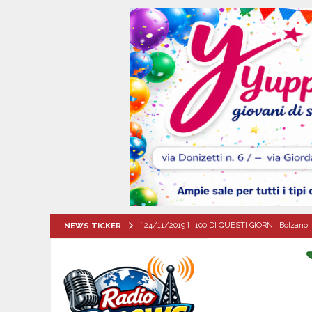
[ 24/11/2019 ]
100 DI QUESTI GIORNI. Bolzano, 
NEWS TICKER
QUESTI GIORNI
[ 06/08/2026 ]
‘O PRUVERBIO D’ ‘O JUORNO. Gi
[ 06/08/2026 ]
ALMANACCO DEL GIORNO. Giove