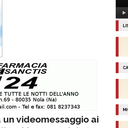
LI
CA
MI
a un videomessaggio ai