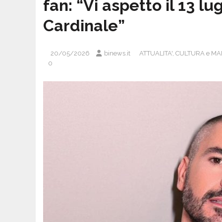
fan: “Vi aspetto il 13 l
Cardinale”
20/05/2026
binews.it
ATTUALITA'
,
CULTURA e MA
0