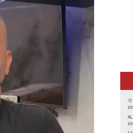
‘O
20
AL
20