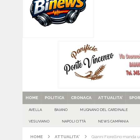
[ 06/08/2026 ]
SANT’Oggi. Giovedì 6 agosto si 
[ 05/08/2026 ]
Taurano, il Centro Estivo Comun
San Giovanni del Palco
ATTUALITA'
[ 05/08/2026 ]
Baiano, rieccoti! Il ripescaggio
[ 29/08/2025 ]
SANT’Oggi. Venerdì 29 agosto la 
HOME
POLITICA
CRONACA
ATTUALITA’
SPO
AVELLA
BAIANO
MUGNANO DEL CARDINALE
VESUVIANO
NAPOLI CITTÀ
NEWS CAMPANIA
HOME
ATTUALITA'
Gianni Fiorellino manda un