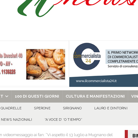
celebra la Trasfigurazione del Signore e sant’Ormisda
EVIDENZA
ale si chiude con una serata di emozioni e il primo campeggio nel Convento di
 riporta i granata in Promozione
ATTUALITA'
chiesa celebra il Martirio di san Giovanni Battista e santa Sabina
EVIDENZA
RT
100 DI QUESTI GIORNI
CULTURA E MANIFESTAZIONI
VI
QUADRELLE
SPERONE
SIRIGNANO
LAURO E DINTORNI
NEWS NAZIONALI
“A VOCE D’ ‘O TIEMPO”
 videomessaggio ai fan: “Vi aspetto il 13 luglio a Mugnano del
BI