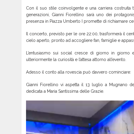
Con il suo stile coinvolgente e una carriera costruita
generazioni, Gianni Fiorellino sarà uno dei protagoni
presenza in Piazza Umberto I promette di richiamare centi
Il concerto, previsto per le ore 22:00, trasformerà il 
cielo aperto, pronto ad accogliere fan, famiglie e appass
L’entusiasmo sui social cresce di giorno in giorno 
ulteriormente la curiosità e l’attesa attorno all’evento.
Adesso il conto alla rovescia può davvero cominciare:
Gianni Fiorellino vi aspetta il 13 luglio a Mugnano d
dedicata a Maria Santissima delle Grazie.
Video
Player