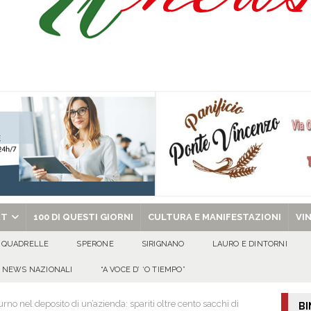
isia delle Apparenze e il Sociale Negato: il Caso del Centro Sociale mai
 al privato
EVIDENZA
Tavolo tecnico permanente della Regione Campania
EVIDENZA
gedia di Marcinelle. Pmi International: “La sicurezza sul lavoro deve diventare
ica può prescindere dalla tutela della vita umana”
CULTURA E
ome funzionano in Italia
CULTURA E MANIFESTAZIONI
chiesa celebra il Martirio di san Giovanni Battista e santa Sabina
EVIDENZA
RT
100 DI QUESTI GIORNI
CULTURA E MANIFESTAZIONI
VI
QUADRELLE
SPERONE
SIRIGNANO
LAURO E DINTORNI
NEWS NAZIONALI
“A VOCE D’ ‘O TIEMPO”
rno nel deposito di un’azienda: spariti oltre cento sacchi di
BI