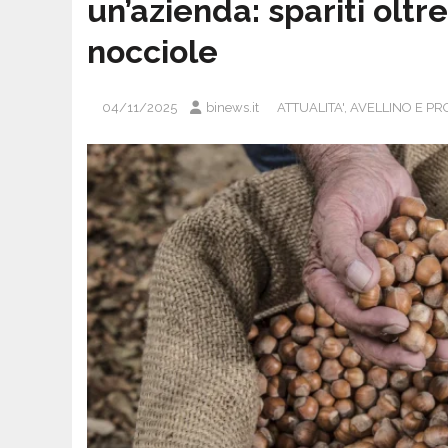
un’azienda: spariti oltr
nocciole
04/11/2025
binews.it
ATTUALITA'
,
AVELLINO E PR