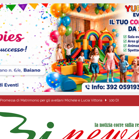
Promessa di Matrimonio per gli avellani Michele e Lucia Vittoria
100 DI
Onofrio: due giorni di fede nel ricordo del fondatore
CULTURA E