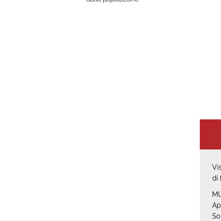
Vi
di
MU
Ap
So