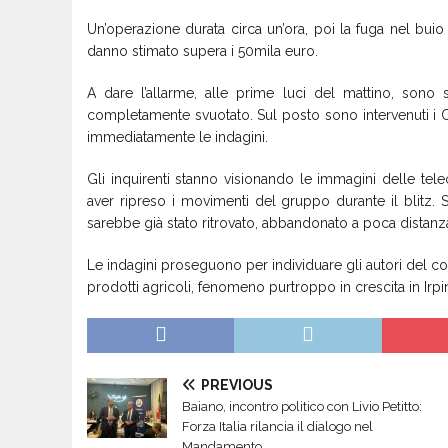
Un’operazione durata circa un’ora, poi la fuga nel buio s
danno stimato supera i 50mila euro.
A dare l’allarme, alle prime luci del mattino, sono st
completamente svuotato. Sul posto sono intervenuti i C
immediatamente le indagini.
Gli inquirenti stanno visionando le immagini delle te
aver ripreso i movimenti del gruppo durante il blitz. S
sarebbe già stato ritrovato, abbandonato a poca distanza
Le indagini proseguono per individuare gli autori del colp
prodotti agricoli, fenomeno purtroppo in crescita in Irpin
PREVIOUS
Baiano, incontro politico con Livio Petitto:
Forza Italia rilancia il dialogo nel
Mandamento