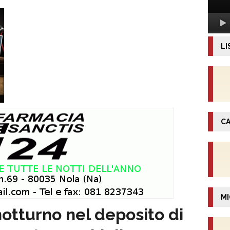
LI
CA
MI
otturno nel deposito di