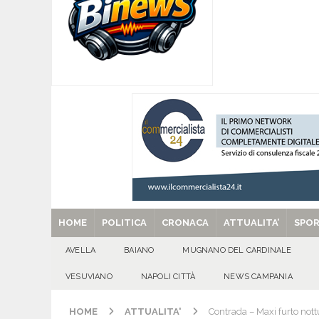
[ 07/08/2026 ]
MUGNANO DEL CARDINALE. L’Ipocr
usato – abbandonato – vandalizzato e destinato
[ 07/08/2026 ]
Emergenza cinghiali: nasce il 
[ 07/08/2026 ]
8 agosto, anniversario della tra
una cultura collettiva. Nessuna crescita econom
MANIFESTAZIONI
[ 07/08/2026 ]
Casino senza KYC: cosa sono e c
[ 29/08/2025 ]
SANT’Oggi. Venerdì 29 agosto la 
HOME
POLITICA
CRONACA
ATTUALITA’
SPO
AVELLA
BAIANO
MUGNANO DEL CARDINALE
VESUVIANO
NAPOLI CITTÀ
NEWS CAMPANIA
HOME
ATTUALITA'
Contrada – Maxi furto nottu