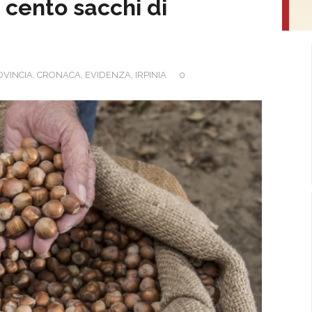
e cento sacchi di
OVINCIA
,
CRONACA
,
EVIDENZA
,
IRPINIA
0