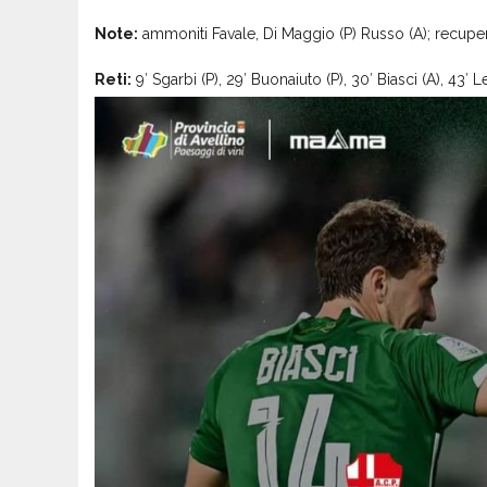
Note:
ammoniti Favale, Di Maggio (P) Russo (A); recupero p
Reti:
9′ Sgarbi (P), 29′ Buonaiuto (P), 30′ Biasci (A), 43′ 