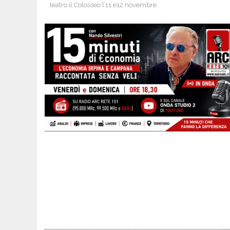
teatro il Colosseo l’11 e12 novembre