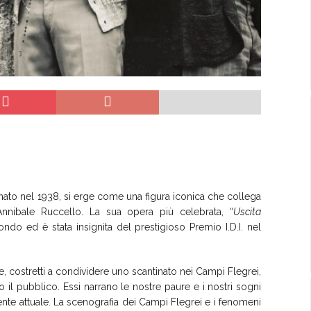
nato nel 1938, si erge come una figura iconica che collega
nibale Ruccello. La sua opera più celebrata, “
Uscita
mondo ed è stata insignita del prestigioso Premio I.D.I. nel
e, costretti a condividere uno scantinato nei Campi Flegrei,
il pubblico. Essi narrano le nostre paure e i nostri sogni
ente attuale. La scenografia dei Campi Flegrei e i fenomeni