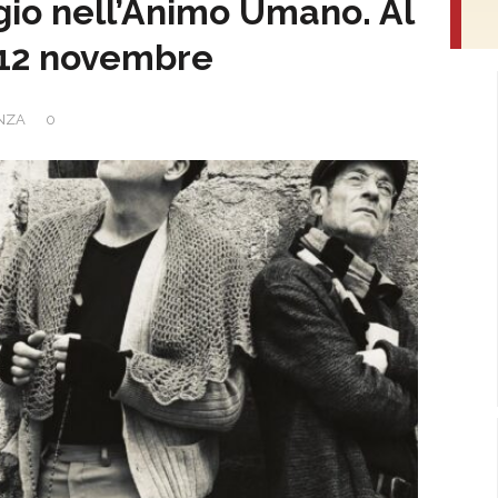
io nell’Animo Umano. Al
 e12 novembre
NZA
0