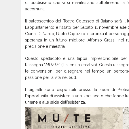
di bradisismo che vi si manifestano sottolineano la fr
accomuna.
Il palcoscenico del Teatro Colosseo di Baiano sarà il l
L’appuntamento è fissato per Sabato 11 novembre alle 
Gianni Di Nardo, Paolo Capozzo interpreta il personaggio 
speranza in un futuro migliore. Alfonso Grassi, nel r
precisione e maestria.
Questo spettacolo è una tappa imprescindibile per g
Rassegna “
MU/TE
” (il silenzio creativo). Questa rassegn
le convenzioni per disegnare nel tempo un percorso 
passione per la vita nel Sud.
I biglietti sono disponibili presso la sede di Pro
l’opportunità di assistere a uno spettacolo che fonde t
umane e alle sfide dell’esistenza.