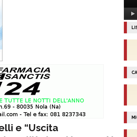
LI
CA
MI
lli e “Uscita