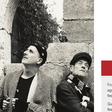
Fo
ag
fe
Qu
fe