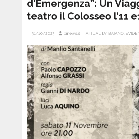
d’Emergenza”: Un Viagg
teatro il Colosseo l’11
31/10/2023
binews.it
ATTUALITA'
,
BAIANO
,
EVIDE