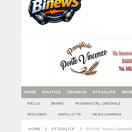
[ 08/08/2026 ]
Quadrelle in Festa: Tutto pronto
EVIDENZA
[ 08/08/2026 ]
Mugnano del Cardinale, “Puparuol
ATTUALITA'
[ 08/08/2026 ]
U.S. Avellino. Sponsor e kit ga
[ 08/08/2026 ]
Avella: lutto per la scomparsa 
[ 29/08/2025 ]
SANT’Oggi. Venerdì 29 agosto la 
HOME
POLITICA
CRONACA
ATTUALITA’
SPO
AVELLA
BAIANO
MUGNANO DEL CARDINALE
VESUVIANO
NAPOLI CITTÀ
NEWS CAMPANIA
HOME
ATTUALITA'
BAIANO. Manlio Santanell