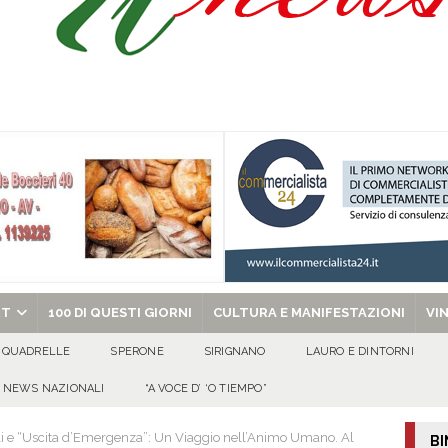
 per i solenni festeggiamenti in onore di San Giovanni Battista 2026!
o” dal 1948: da Saverio ai figli Francesco e Giuseppe, la storia continua
ra della stagione 2026/27
ATTUALITA'
di Antonio Napolitano
AVELLA
chiesa celebra il Martirio di san Giovanni Battista e santa Sabina
EVIDENZA
RT
100 DI QUESTI GIORNI
CULTURA E MANIFESTAZIONI
VI
QUADRELLE
SPERONE
SIRIGNANO
LAURO E DINTORNI
NEWS NAZIONALI
“A VOCE D’ ‘O TIEMPO”
i e “Uscita d’Emergenza”: Un Viaggio nell’Animo Umano. Al
BI