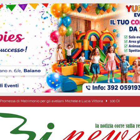
Promessa di Matrimonio per gli avellani Michele e Lucia Vittoria
100 DI
’appello per ritrovarlo
ATTUALITA'
 a Cancello ed Arnone: filiera bufalina solida ed in crescita continua
AREA