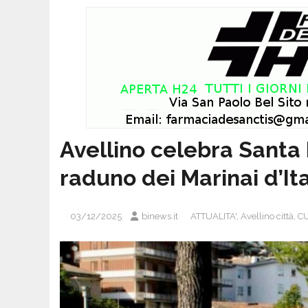
Avellino celebra Santa 
raduno dei Marinai d’Ita
03/12/2025
binews.it
ATTUALITA'
,
Avellino città
,
CU