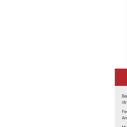
Ba
rit
Fe
Ar