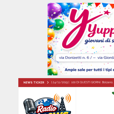
[ 24/11/2019 ]
100 DI QUESTI GIORNI. Bolzano, 
NEWS TICKER
QUESTI GIORNI
[ 09/08/2026 ]
Baiano, smarrito un Chihuahua: l
[ 09/08/2026 ]
Festa della Mozzarella di Bufala