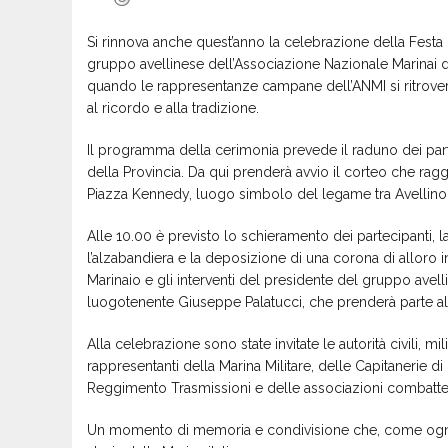
Si rinnova anche quest’anno la celebrazione della Festa 
gruppo avellinese dell’Associazione Nazionale Marinai d
quando le rappresentanze campane dell’ANMI si ritrove
al ricordo e alla tradizione.
Il programma della cerimonia prevede il raduno dei parte
della Provincia. Da qui prenderà avvio il corteo che rag
Piazza Kennedy, luogo simbolo del legame tra Avellino
Alle 10.00 è previsto lo schieramento dei partecipanti, l
l’alzabandiera e la deposizione di una corona di alloro 
Marinaio e gli interventi del presidente del gruppo avel
luogotenente Giuseppe Palatucci, che prenderà parte al
Alla celebrazione sono state invitate le autorità civili, mili
rappresentanti della Marina Militare, delle Capitanerie 
Reggimento Trasmissioni e delle associazioni combatten
Un momento di memoria e condivisione che, come ogni a