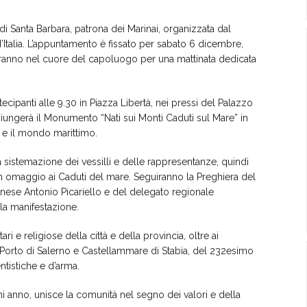
di Santa Barbara, patrona dei Marinai, organizzata dal
’Italia. L’appuntamento è fissato per sabato 6 dicembre,
ranno nel cuore del capoluogo per una mattinata dedicata
cipanti alle 9.30 in Piazza Libertà, nei pressi del Palazzo
giungerà il Monumento “Nati sui Monti Caduti sul Mare” in
 e il mondo marittimo.
a sistemazione dei vessilli e delle rappresentanze, quindi
in omaggio ai Caduti del mare. Seguiranno la Preghiera del
linese Antonio Picariello e del delegato regionale
la manifestazione.
tari e religiose della città e della provincia, oltre ai
di Porto di Salerno e Castellammare di Stabia, del 232esimo
tistiche e d’arma.
nno, unisce la comunità nel segno dei valori e della