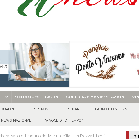
a nel giorno di Santa Filomena: muore il 60enne Carmine Colucci
arlo III: l’appello della famiglia per ritrovarlo
AVELLA
one disabili
AVELLA
chiesa celebra il Martirio di san Giovanni Battista e santa Sabina
EVIDENZA
RT
100 DI QUESTI GIORNI
CULTURA E MANIFESTAZIONI
VI
QUADRELLE
SPERONE
SIRIGNANO
LAURO E DINTORNI
NEWS NAZIONALI
“A VOCE D’ ‘O TIEMPO”
ara: sabato il raduno dei Marinai d’Italia in Piazza Libertà
BI