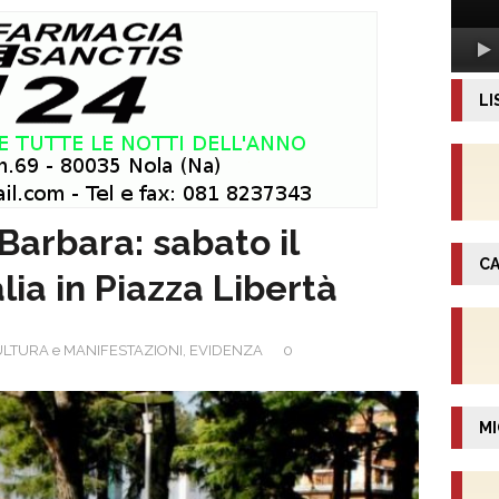
LI
Barbara: sabato il
CA
lia in Piazza Libertà
LTURA e MANIFESTAZIONI
,
EVIDENZA
0
MI