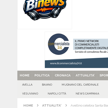
CASERTANA
[ 09/08/2026 ]
Mugnano del Cardinale, tragedi
ATTUALITA'
[ 09/08/2026 ]
Avella, cucciolo smarrito in via C
[ 09/08/2026 ]
L’estate per le famiglie con pers
[ 29/08/2025 ]
SANT’Oggi. Venerdì 29 agosto la 
HOME
POLITICA
CRONACA
ATTUALITA’
SPO
AVELLA
BAIANO
MUGNANO DEL CARDINALE
VESUVIANO
NAPOLI CITTÀ
NEWS CAMPANIA
HOME
ATTUALITA'
Avellino celebra Santa Barb