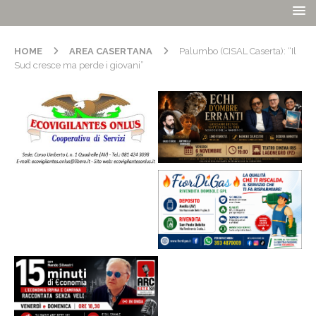
HOME
AREA CASERTANA
Palumbo (CISAL Caserta): “Il
Sud cresce ma perde i giovani”