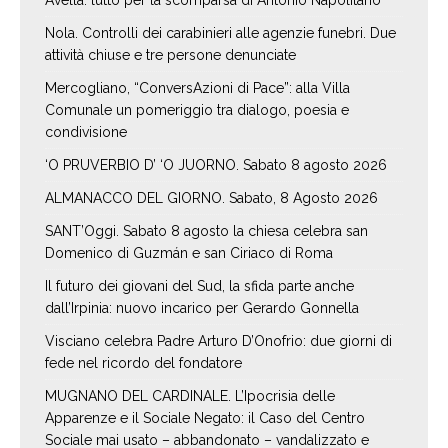
Avella: lutto per la scomparsa di Antonio Napolitano
Nola. Controlli dei carabinieri alle agenzie funebri. Due
attività chiuse e tre persone denunciate
Mercogliano, “ConversAzioni di Pace”: alla Villa
Comunale un pomeriggio tra dialogo, poesia e
condivisione
‘O PRUVERBIO D’ ‘O JUORNO. Sabato 8 agosto 2026
ALMANACCO DEL GIORNO. Sabato, 8 Agosto 2026
SANT’Oggi. Sabato 8 agosto la chiesa celebra san
Domenico di Guzmán e san Ciriaco di Roma
Il futuro dei giovani del Sud, la sfida parte anche
dall’Irpinia: nuovo incarico per Gerardo Gonnella
Visciano celebra Padre Arturo D’Onofrio: due giorni di
fede nel ricordo del fondatore
MUGNANO DEL CARDINALE. L’Ipocrisia delle
Apparenze e il Sociale Negato: il Caso del Centro
Sociale mai usato – abbandonato – vandalizzato e