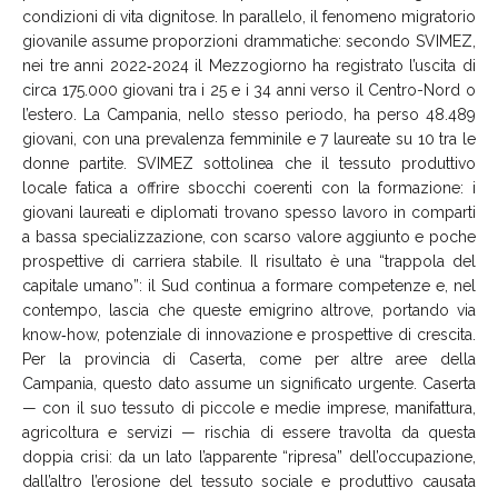
condizioni di vita dignitose. In parallelo, il fenomeno migratorio
giovanile assume proporzioni drammatiche: secondo SVIMEZ,
nei tre anni 2022‑2024 il Mezzogiorno ha registrato l’uscita di
circa 175.000 giovani tra i 25 e i 34 anni verso il Centro-Nord o
l’estero. La Campania, nello stesso periodo, ha perso 48.489
giovani, con una prevalenza femminile e 7 laureate su 10 tra le
donne partite. SVIMEZ sottolinea che il tessuto produttivo
locale fatica a offrire sbocchi coerenti con la formazione: i
giovani laureati e diplomati trovano spesso lavoro in comparti
a bassa specializzazione, con scarso valore aggiunto e poche
prospettive di carriera stabile. Il risultato è una “trappola del
capitale umano”: il Sud continua a formare competenze e, nel
contempo, lascia che queste emigrino altrove, portando via
know‑how, potenziale di innovazione e prospettive di crescita.
Per la provincia di Caserta, come per altre aree della
Campania, questo dato assume un significato urgente. Caserta
— con il suo tessuto di piccole e medie imprese, manifattura,
agricoltura e servizi — rischia di essere travolta da questa
doppia crisi: da un lato l’apparente “ripresa” dell’occupazione,
dall’altro l’erosione del tessuto sociale e produttivo causata