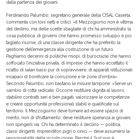
dalla partenza dei giovani.
Ferdinando Palumbo, segretario generale della CISAL Caserta,
commenta con toni netti e critici: «Il Mezzogiorno non è vittima
del destino, ma delle scelte sbagliate di chi ha amministrato la
cosa pubblica; di governi che hanno promesso sviluppo e poi
tagliato risorse; di una classe dirigente che ha preferito la
gestione dell’emergenza alla costruzione di un futuro.
Paghiamo decenni di politiche miopi, di burocrazie che hanno
soffocato l’iniziativa privata, di imprese che hanno accettato il
ricatto di salari bassi pur di sopravvivere, di apparati istituzionali
incapaci di bonificare la corruzione e le zone d’ombra».
Secondo Palumbo, non bastano le misure tampone: «Serve un
cambio di rotta radicale. Occorre restituire dignità al lavoro,
stabilire contratti seri e ben pagati, valorizzare le competenze
e creare opportunità professionali stabili e qualificate sul
territorio. Il Mezzogiorno deve tornare ad essere spazio di
merito, non di sfruttamento; deve restituire speranza ai giovani,
non spingerli via. Chi ha determinato il declino — politica,
classi dirigenti, imprenditori pigri o cinici — deve assumersi la
responsabilità della ricostruzione. Perché il Sud non è