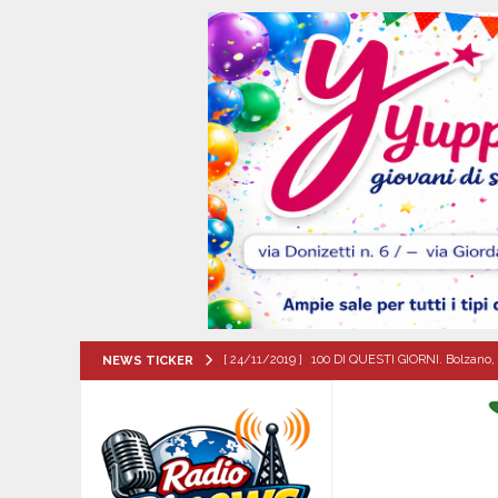
[ 24/11/2019 ]
100 DI QUESTI GIORNI. Bolzano, 
NEWS TICKER
QUESTI GIORNI
[ 09/08/2026 ]
Flumeri, ieri 8 agosto ’26 l’alza
[ 09/08/2026 ]
MUGNANO DEL CARDINALE. Chi er