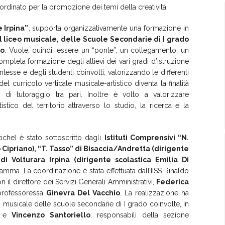
ordinato per la promozione dei temi della creatività.
 Irpina”
, supporta organizzativamente una formazione in
l liceo musicale, delle Scuole Secondarie di I grado
io
. Vuole, quindi, essere un “ponte”, un collegamento, un
ompleta formazione degli allievi dei vari gradi d’istruzione
ntesse e degli studenti coinvolti, valorizzando le differenti
el curricolo verticale musicale-artistico diventa la finalità
e di tutoraggio tra pari. Inoltre è volto a valorizzare
stico del territorio attraverso lo studio, la ricerca e la
tiche) è stato sottoscritto dagli
Istituti Comprensivi “N.
 Cipriano), “T. Tasso” di Bisaccia/Andretta (dirigente
di Volturara Irpina (dirigente scolastica Emilia Di
mma. La coordinazione è stata effettuata dall’IISS Rinaldo
on il direttore dei Servizi Generali Amministrativi,
Federica
 professoressa
Ginevra Del Vacchio
. La realizzazione ha
to musicale delle scuole secondarie di I grado coinvolte, in
e
Vincenzo Santoriello
, responsabili della sezione