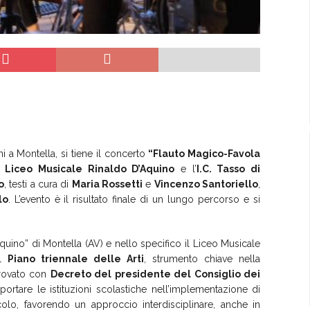
ni a Montella, si tiene il concerto
“Flauto Magico-Favola
il
Liceo Musicale Rinaldo D’Aquino
e l’
I.C. Tasso di
o
, testi a cura di
Maria Rossetti
e
Vincenzo Santoriello
,
lo
. L’evento è il risultato finale di un lungo percorso e si
Aquino” di Montella (AV) e nello specifico il Liceo Musicale
al
Piano triennale delle Arti
, strumento chiave nella
provato con
Decreto del presidente del Consiglio dei
pportare le istituzioni scolastiche nell’implementazione di
acolo, favorendo un approccio interdisciplinare, anche in