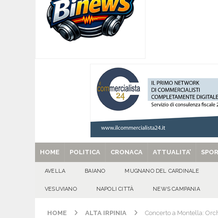
Santa Filomena
CRONACA
[ 09/08/2026 ]
Baiano, smarrito un Chihuahua: l
[ 09/08/2026 ]
Festa della Mozzarella di Bufala
CASERTANA
[ 09/08/2026 ]
Mugnano del Cardinale, tragedi
ATTUALITA'
[ 29/08/2025 ]
SANT’Oggi. Venerdì 29 agosto la 
HOME
POLITICA
CRONACA
ATTUALITA’
SPO
AVELLA
BAIANO
MUGNANO DEL CARDINALE
VESUVIANO
NAPOLI CITTÀ
NEWS CAMPANIA
HOME
ALTA IRPINIA
Concerto a Montella: Orch