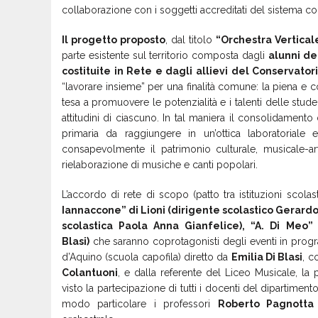
collaborazione con i soggetti accreditati del sistema co
Il progetto proposto
, dal titolo
“Orchestra Verticale
parte esistente sul territorio composta dagli
alunni de
costituite in Rete e dagli allievi del Conservator
“lavorare insieme” per una finalità comune: la piena e c
tesa a promuovere le potenzialità e i talenti delle stude
attitudini di ciascuno. In tal maniera il consolidamento d
primaria da raggiungere in un’ottica laboratoriale 
consapevolmente il patrimonio culturale, musicale-arti
rielaborazione di musiche e canti popolari.
L’accordo di rete di scopo (patto tra istituzioni scolas
Iannaccone” di Lioni (dirigente scolastico Gerardo
scolastica Paola Anna Gianfelice), “A. Di Meo” 
Blasi)
che saranno coprotagonisti degli eventi in progra
d’Aquino (scuola capofila) diretto da
Emilia Di Blasi
, c
Colantuoni
, e dalla referente del Liceo Musicale, la
visto la partecipazione di tutti i docenti del dipartimen
modo particolare i professori
Roberto Pagnotta