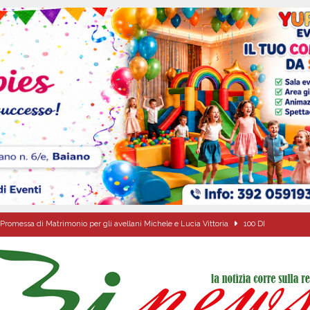
Promessa di Matrimonio per gli avellani Michele e Lucia Vittoria
100 DI
ta del nuovo “Giglio“ di grano.
ALTA IRPINIA
a Carmine Colucci, il 60enne morto tragicamente nel giorno della festa di