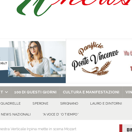
’appello per ritrovarlo
ATTUALITA'
 a Cancello ed Arnone: filiera bufalina solida ed in crescita continua
AREA
a nel giorno di Santa Filomena: muore il 60enne Carmine Colucci
chiesa celebra il Martirio di san Giovanni Battista e santa Sabina
EVIDENZA
RT
100 DI QUESTI GIORNI
CULTURA E MANIFESTAZIONI
VI
QUADRELLE
SPERONE
SIRIGNANO
LAURO E DINTORNI
NEWS NAZIONALI
“A VOCE D’ ‘O TIEMPO”
estra Verticale Irpina mette in scena Mozart
BI