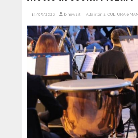
14/05/2026
binews.it
Alta irpinia
,
CULTURA e MAN