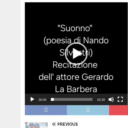
Video
Player
00:00
03:28
PREVIOUS