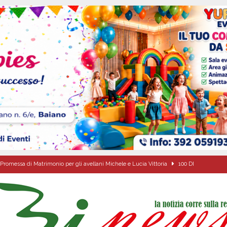
Promessa di Matrimonio per gli avellani Michele e Lucia Vittoria
100 DI
ipula protolocco d’intesa con la guardia Agroforestale Italiana
SALERNO