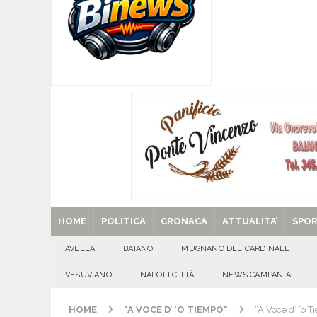
[ 06/08/2026 ]
Mugnano del Cardinale, Iolanda 
[ 06/08/2026 ]
Lutto ad Avella: è scomparso i
[ 06/08/2026 ]
Brusciano dà il benvenuto all’Ago
Gigli
CULTURA E MANIFESTAZIONI
[ 06/08/2026 ]
VALLESACCARDA, torna CumVivere
E MANIFESTAZIONI
[ 29/08/2025 ]
SANT’Oggi. Venerdì 29 agosto la 
HOME
POLITICA
CRONACA
ATTUALITA’
SPO
AVELLA
BAIANO
MUGNANO DEL CARDINALE
VESUVIANO
NAPOLI CITTÀ
NEWS CAMPANIA
HOME
"A VOCE D’ ‘O TIEMPO"
“A Voce d’ ‘o T