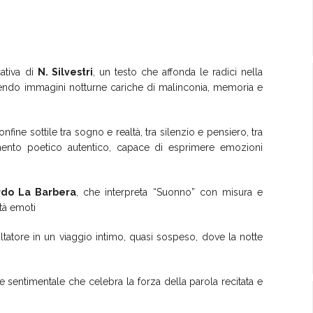
ativa di
N. Silvestri
, un testo che affonda le radici nella
ituendo immagini notturne cariche di malinconia, memoria e
nfine sottile tra sogno e realtà, tra silenzio e pensiero, tra
umento poetico autentico, capace di esprimere emozioni
rdo La Barbera
, che interpreta “Suonno” con misura e
ità emoti
ltatore in un viaggio intimo, quasi sospeso, dove la notte
sentimentale che celebra la forza della parola recitata e