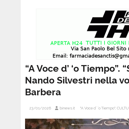
“A Voce d’ ‘o Tiempo”. “
Nando Silvestri nella v
Barbera
23/01/2026
binews.it
"A Voce d’ ‘o Tiempo"
,
CULTU