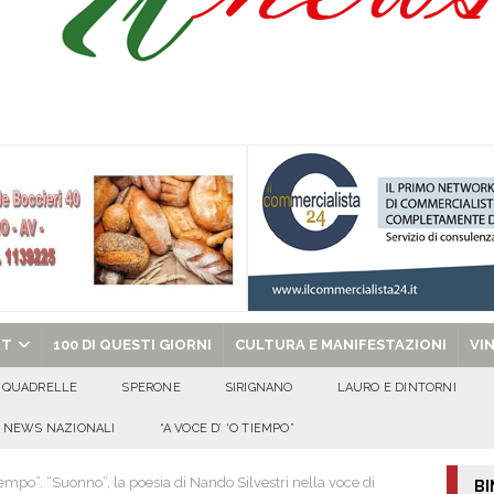
Prisco è la nuova agente della Polizia Municipale
ATTUALITA'
l dott. Domenico Amato, aveva 85 anni
AVELLA
sto Antoniano Bruscianese: al via il conto alla rovescia per la 151ª Festa dei
: la tavola come simbolo di condivisione, armonia e bellezza.
CULTURA
chiesa celebra il Martirio di san Giovanni Battista e santa Sabina
EVIDENZA
RT
100 DI QUESTI GIORNI
CULTURA E MANIFESTAZIONI
VI
QUADRELLE
SPERONE
SIRIGNANO
LAURO E DINTORNI
NEWS NAZIONALI
“A VOCE D’ ‘O TIEMPO”
iempo”. “Suonno”, la poesia di Nando Silvestri nella voce di
BI