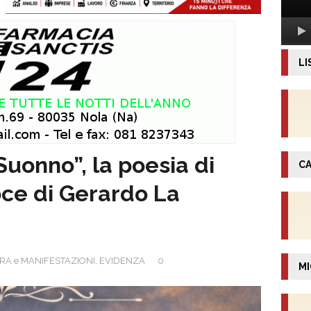
LI
Suonno”, la poesia di
CA
oce di Gerardo La
RA e MANIFESTAZIONI
,
EVIDENZA
0
MI