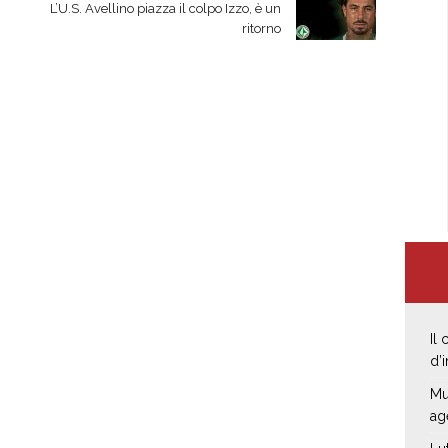
L’U.S. Avellino piazza il colpo Izzo, è un
ritorno
Il
d’
Mu
ag