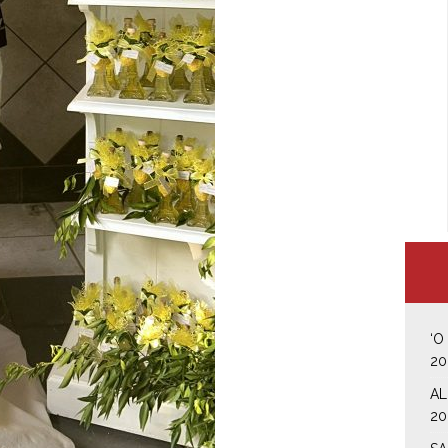
‘O
20
AL
20