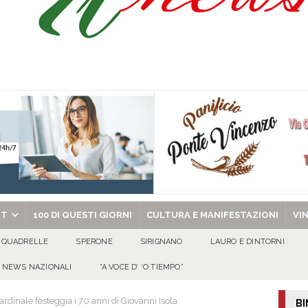
celebra la Trasfigurazione del Signore e sant’Ormisda
EVIDENZA
ale si chiude con una serata di emozioni e il primo campeggio nel Convento di
 riporta i granata in Promozione
ATTUALITA'
chiesa celebra il Martirio di san Giovanni Battista e santa Sabina
EVIDENZA
RT
100 DI QUESTI GIORNI
CULTURA E MANIFESTAZIONI
VI
QUADRELLE
SPERONE
SIRIGNANO
LAURO E DINTORNI
NEWS NAZIONALI
“A VOCE D’ ‘O TIEMPO”
dinale festeggia i 70 anni di Giovanni Isola
BI