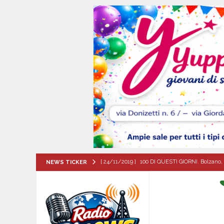
[ 24/11/2019 ]
100 DI QUESTI GIORNI. Bolzano, 
NEWS TICKER
QUESTI GIORNI
[ 06/08/2026 ]
‘O PRUVERBIO D’ ‘O JUORNO. Gi
[ 06/08/2026 ]
ALMANACCO DEL GIORNO. Giove