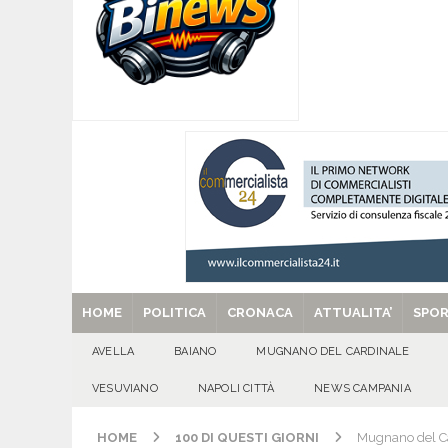
[ 06/08/2026 ]
SANT’Oggi. Giovedì 6 agosto si 
[ 05/08/2026 ]
Taurano, il Centro Estivo Comun
San Giovanni del Palco
ATTUALITA'
[ 05/08/2026 ]
Baiano, rieccoti! Il ripescaggio
[ 29/08/2025 ]
SANT’Oggi. Venerdì 29 agosto la 
HOME
POLITICA
CRONACA
ATTUALITA’
SPO
AVELLA
BAIANO
MUGNANO DEL CARDINALE
VESUVIANO
NAPOLI CITTÀ
NEWS CAMPANIA
HOME
100 DI QUESTI GIORNI
Mugnano del Car