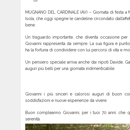
MUGNANO DEL CARDINALE (AV) – Giornata di festa a M
Isola, che oggi spegne le candeline circondato dall’affet
bene.
Un traguardo importante, che diventa occasione per r
Giovanni rappresenta da sempre. La sua figura è punto 
ha la fortuna di condividere con lui percorsi di vita e mo
Un pensiero speciale arriva anche dai nipoti Davide, Gai
auguri più belli per una
La redazione di Binews si u
Giovanni i più sinceri e calorosi auguri di buon co
soddisfazioni e nuove esperienze da vivere.
Buon compleanno Giovanni, per i tuoi 70 anni: che que
serenità