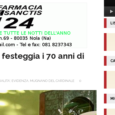
LI
esteggia i 70 anni di
CA
ALITA'
,
EVIDENZA
,
MUGNANO DEL CARDINALE
0
MI