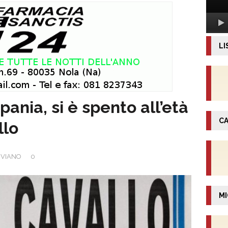
LI
ania, si è spento all’età
CA
llo
VIANO
0
MI