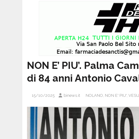
NON E’ PIU’. Palma Camp
di 84 anni Antonio Cava
15/10/2025
binews.it
NOLANO
,
NON E' PIU'
,
VESU