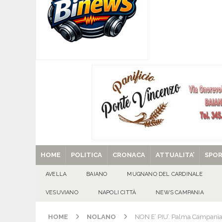
Santa Filomena
CRONACA
[ 09/08/2026 ]
Baiano, smarrito un Chihuahua: l
[ 09/08/2026 ]
Festa della Mozzarella di Bufala
CASERTANA
[ 09/08/2026 ]
Mugnano del Cardinale, tragedi
ATTUALITA'
[ 29/08/2025 ]
SANT’Oggi. Venerdì 29 agosto la 
HOME
POLITICA
CRONACA
ATTUALITA’
SPO
AVELLA
BAIANO
MUGNANO DEL CARDINALE
VESUVIANO
NAPOLI CITTÀ
NEWS CAMPANIA
HOME
NOLANO
NON E’ PIU’. Palma Campania, 