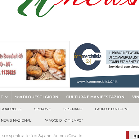
’appello per ritrovarlo
ATTUALITA'
 a Cancello ed Arnone: filiera bufalina solida ed in crescita continua
AREA
a nel giorno di Santa Filomena: muore il 60enne Carmine Colucci
chiesa celebra il Martirio di san Giovanni Battista e santa Sabina
EVIDENZA
RT
100 DI QUESTI GIORNI
CULTURA E MANIFESTAZIONI
VI
QUADRELLE
SPERONE
SIRIGNANO
LAURO E DINTORNI
NEWS NAZIONALI
“A VOCE D’ ‘O TIEMPO”
si è spento all’età di 84 anni Antonio Cavallo
BI