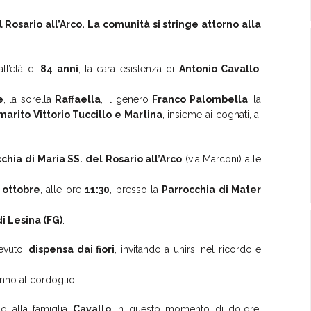
 Rosario all’Arco. La comunità si stringe attorno alla
ll’età di
84 anni
, la cara esistenza di
Antonio Cavallo
,
e
, la sorella
Raffaella
, il genero
Franco Palombella
, la
 marito Vittorio Tuccillo e Martina
, insieme ai cognati, ai
chia di Maria SS. del Rosario all’Arco
(via Marconi) alle
 ottobre
, alle ore
11:30
, presso la
Parrocchia di Mater
i Lesina (FG)
.
cevuto,
dispensa dai fiori
, invitando a unirsi nel ricordo e
nno al cordoglio.
no alla famiglia
Cavallo
in questo momento di dolore,