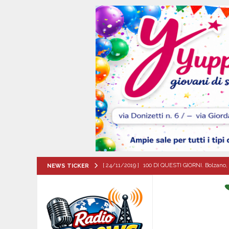
[ 24/11/2019 ]
100 DI QUESTI GIORNI. Bolzano, 
NEWS TICKER
QUESTI GIORNI
[ 09/08/2026 ]
Flumeri, ieri 8 agosto ’26 l’alza
[ 09/08/2026 ]
MUGNANO DEL CARDINALE. Chi er