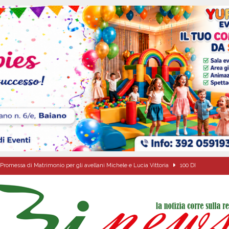
Promessa di Matrimonio per gli avellani Michele e Lucia Vittoria
100 DI
ta del nuovo “Giglio“ di grano.
ALTA IRPINIA
a Carmine Colucci, il 60enne morto tragicamente nel giorno della festa di