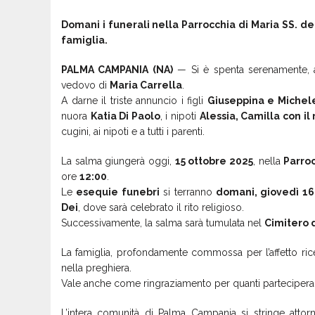
Domani i funerali nella Parrocchia di Maria SS. del
famiglia.
PALMA CAMPANIA (NA)
— Si è spenta serenamente, a
vedovo di
Maria Carrella
.
A darne il triste annuncio i figli
Giuseppina e Michel
nuora
Katia Di Paolo
, i nipoti
Alessia, Camilla con il
cugini, ai nipoti e a tutti i parenti.
La salma giungerà oggi,
15 ottobre 2025
, nella
Parroc
ore
12:00
.
Le
esequie funebri
si terranno
domani, giovedì 16
Dei
, dove sarà celebrato il rito religioso.
Successivamente, la salma sarà tumulata nel
Cimitero d
La famiglia, profondamente commossa per l’affetto ri
nella preghiera.
Vale anche come ringraziamento per quanti partecipera
L’intera comunità di Palma Campania si stringe attor