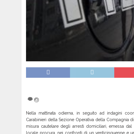
Nell
a
mattinata odierna,
in seguito ad
indagini coor
C
arabinieri della
Sezione Operativa
della
Compagnia
d
misura cautelare degli arresti domiciliari, emessa dal
locale procura,
nei confronti
di un
venticinquenne e u