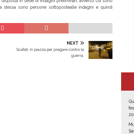
,
disposta in sede di indagini preliminari, avverso cui sono
a stessa
sono persone sottoposte
alle indagini e quindi
NEXT
Scafati: In piazza per pregare contro la
guerra.
Qu
fe
20
Mu
Sa