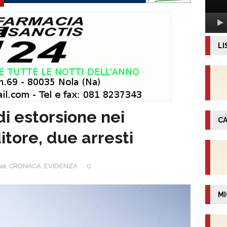
LI
i estorsione nei
CA
itore, due arresti
nia
,
CRONACA
,
EVIDENZA
0
MI