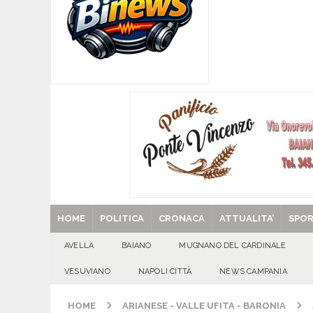
[ 08/08/2026 ]
Mugnano del Cardinale, “Puparuol
ATTUALITA'
[ 08/08/2026 ]
U.S. Avellino. Sponsor e kit ga
[ 08/08/2026 ]
Avella: lutto per la scomparsa 
[ 08/08/2026 ]
Nola. Controlli dei carabinieri 
[ 29/08/2025 ]
SANT’Oggi. Venerdì 29 agosto la 
HOME
POLITICA
CRONACA
ATTUALITA’
SPO
AVELLA
BAIANO
MUGNANO DEL CARDINALE
VESUVIANO
NAPOLI CITTÀ
NEWS CAMPANIA
HOME
ARIANESE - VALLE UFITA - BARONIA