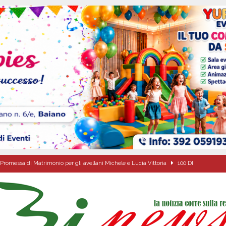
Promessa di Matrimonio per gli avellani Michele e Lucia Vittoria
100 DI
 per i solenni festeggiamenti in onore di San Giovanni Battista 2026!