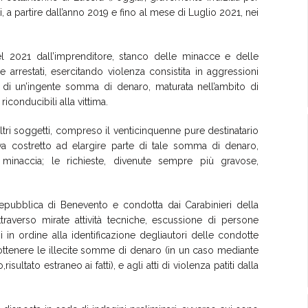
i
, a partire dall’anno 2019 e fino al mese di Luglio 2021,
nei
l 2021 dall
’imprenditore
,
stanco delle minacce e delle
arrestati, esercitando violenza consistita in
aggressioni
 di un
’
ingente somma di denaro
,
maturata nell’ambito di
conducibili alla vittima.
altri soggetti, compreso il venticinquenne pure destinatario
iva costretto ad elargire parte
di tale
somma di denaro
,
inaccia; le richieste, divenute sempre più gravose,
epubblica di Benevento e condott
a
dai Carabinieri della
traverso mirate attività tecniche
, escussione di persone
zi in ordine alla
identifica
zione de
gli
autori
delle condotte
ottenere
l
e
illecit
e
somme di denaro
(
in un caso mediante
o
,
risultato estraneo ai fatti
)
, e a
gli atti di violenza patiti dalla