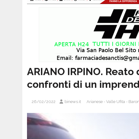
ARIANO IRPINO. Reato d
confronti di un imprend
26/02/2022
binews.it
Arianese - Valle Ufita - Baro