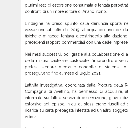
plurimi
reati di estorsione
consumata e tentata
perpetrat
confronti di un imprenditore
d
i Ariano Irpino
.
L’indagine
ha preso
spunto dalla denuncia sporta
ne
vessazioni subite
fin dal
2019
,
allorquando uno dei due 
fisiche e minacce
,
tentava di
costringerlo
alla dazione
precedenti rapporti commerciali con una delle imprese ri
Nei mesi successivi, poi, grazie alla collaborazione di 
della misura cautelare custodiale, l’imprenditore ven
pretesa sempre mediante condotte di violenza o m
proseguivano fino al mese di
l
uglio 2021.
L’attività
investigativa
,
coordinat
a
dalla Procura della R
Compagnia di Avellino,
ha permesso di
acquisire,
at
informate sui fatti
e servizi di osservazione
, gravi indi
estorsive
, a
gli
episodi in cui gli stessi
erano riusciti ad 
ricarica
su
carta p
repagata
intestata ad un altro soggett
vittima
.