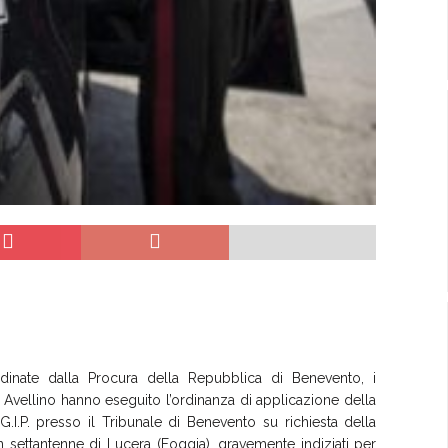
dinate dalla Procura della Repubblica di Benevento
,
i
i Avellino hanno eseguito l’ordinanza di applicazione della
G.I.P.
presso i
l
Tribunale
di Benevento
su richiesta della
n
settantenne
di Lucera (Foggia
)
,
gravemente indiziati per