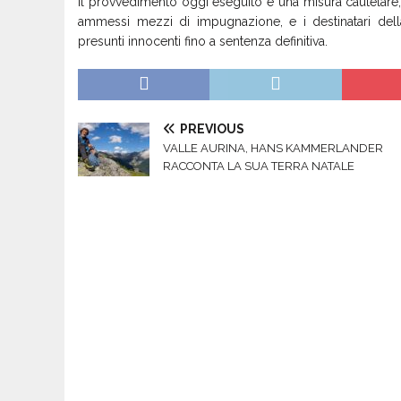
Il provvedimento oggi eseguito è una misura cautelare
ammessi mezzi di impugnazione, e
i destinatari
dell
presunt
i
innocent
i
fino a sentenza definitiva.
PREVIOUS
VALLE AURINA, HANS KAMMERLANDER
RACCONTA LA SUA TERRA NATALE