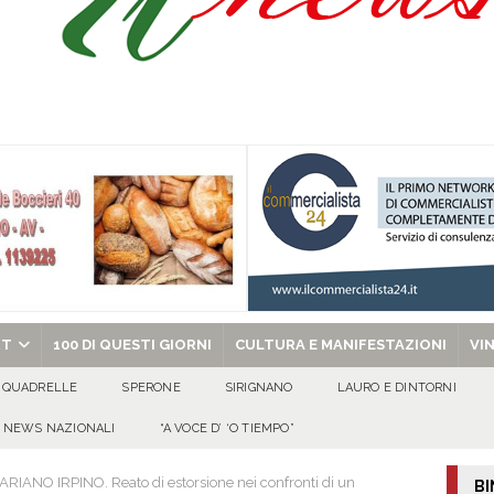
o” dal 1948: da Saverio ai figli Francesco e Giuseppe, la storia continua
ra della stagione 2026/27
ATTUALITA'
di Antonio Napolitano
AVELLA
alle agenzie funebri. Due attività chiuse e tre persone denunciate
CRONACA
chiesa celebra il Martirio di san Giovanni Battista e santa Sabina
EVIDENZA
RT
100 DI QUESTI GIORNI
CULTURA E MANIFESTAZIONI
VI
QUADRELLE
SPERONE
SIRIGNANO
LAURO E DINTORNI
NEWS NAZIONALI
“A VOCE D’ ‘O TIEMPO”
ARIANO IRPINO. Reato di estorsione nei confronti di un
BI