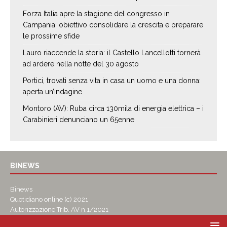
Forza Italia apre la stagione del congresso in
Campania: obiettivo consolidare la crescita e preparare
le prossime sfide
Lauro riaccende la storia: il Castello Lancellotti tornerà
ad ardere nella notte del 30 agosto
Portici, trovati senza vita in casa un uomo e una donna:
aperta un’indagine
Montoro (AV): Ruba circa 130mila di energia elettrica – i
Carabinieri denunciano un 65enne
BINEWS
Binews
Quotidiano online (c) 2021
Autorizzazione Trib. AV n.1/2021