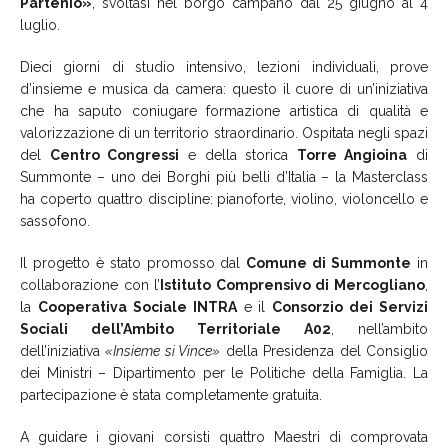
Partenio»
, svoltasi nel borgo campano dal 25 giugno al 4
luglio.
Dieci giorni di studio intensivo, lezioni individuali, prove
d’insieme e musica da camera: questo il cuore di un’iniziativa
che ha saputo coniugare formazione artistica di qualità e
valorizzazione di un territorio straordinario. Ospitata negli spazi
del
Centro Congressi
e della storica
Torre Angioina
di
Summonte – uno dei Borghi più belli d’Italia – la Masterclass
ha coperto quattro discipline: pianoforte, violino, violoncello e
sassofono.
Il progetto è stato promosso dal
Comune di Summonte
in
collaborazione con l’
Istituto Comprensivo di Mercogliano
,
la
Cooperativa Sociale INTRA
e il
Consorzio dei Servizi
Sociali dell’Ambito Territoriale A02
, nell’ambito
dell’iniziativa
«Insieme si Vince»
della Presidenza del Consiglio
dei Ministri – Dipartimento per le Politiche della Famiglia. La
partecipazione è stata completamente gratuita.
A guidare i giovani corsisti quattro Maestri di comprovata