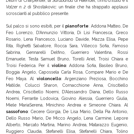
Deum
di Charpentier, la
Sarabanda
di Haendel, l’
Inno d’Italia
e il
Valzer n. 2
di Shostakovic: un finale che ha strappato applausi
scroscianti al pubblico presente.
Sul palco si sono esibiti, per il
pianoforte
: Addona Matteo, De
Feo Lorenzo, D’Annunzio Vittoria, Di Lisi Francesca, Greco
Rosario, Lena Francesco, Luciano Davide, Mazza Elisa, Pepe
Rita, Righetti Salvatore, Rocca Sara, Villecco Sofia, Famoso
Sabrina, Gennarelli Delfino, Guerriero Valentina, Rossi
Emanuele, Testa Samuel Bruno, Torelli Ariel, Troisi Chiara e
Troisi Federica. Per il
violino
: Addona Sofia, Basileo Bruno,
Boggia Angelo, Capossela Carla Rosa, Compare Mario e De
Feo Maya. Al
violoncello
: Argenziano Preziosa, Bocchino
Matilde, Colucci Sharon, Cornacchione Anna, Criscitiello
Andrea, Criscitiello Noemi, D’Alessandro Diana, Dello Russo
Noemi, Ferrante Lodovica, Giovino Alessia, Guerriero Giulia,
Miele MariaSerena, Minichino Andrea e Simeone Chiara. Al
sassofono
: Cecere Giorgia, De Lisa Mario, Della Pia Antonio,
Dello Russo Mario, De Micco Angelo, Lena Carmine, Lepore
Alberto, Marcato Martina, Marino Andrea, Matarazzo Eugenio,
Ruggiero Claudia, Stefanelli Elisa, Stefanelli Chiara, Tolino