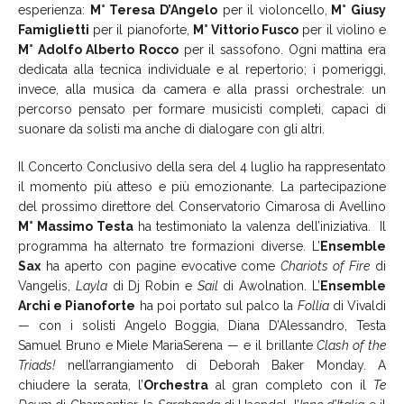
esperienza:
M° Teresa D’Angelo
per il violoncello,
M° Giusy
Famiglietti
per il pianoforte,
M° Vittorio Fusco
per il violino e
M° Adolfo Alberto Rocco
per il sassofono. Ogni mattina era
dedicata alla tecnica individuale e al repertorio; i pomeriggi,
invece, alla musica da camera e alla prassi orchestrale: un
percorso pensato per formare musicisti completi, capaci di
suonare da solisti ma anche di dialogare con gli altri.
Il Concerto Conclusivo della sera del 4 luglio ha rappresentato
il momento più atteso e più emozionante. La partecipazione
del prossimo direttore del Conservatorio Cimarosa di Avellino
M° Massimo Testa
ha testimoniato la valenza dell’iniziativa. Il
programma ha alternato tre formazioni diverse. L’
Ensemble
Sax
ha aperto con pagine evocative come
Chariots of Fire
di
Vangelis,
Layla
di Dj Robin e
Sail
di Awolnation. L’
Ensemble
Archi e Pianoforte
ha poi portato sul palco la
Follia
di Vivaldi
— con i solisti Angelo Boggia, Diana D’Alessandro, Testa
Samuel Bruno e Miele MariaSerena — e il brillante
Clash of the
Triads!
nell’arrangiamento di Deborah Baker Monday. A
chiudere la serata, l’
Orchestra
al gran completo con il
Te