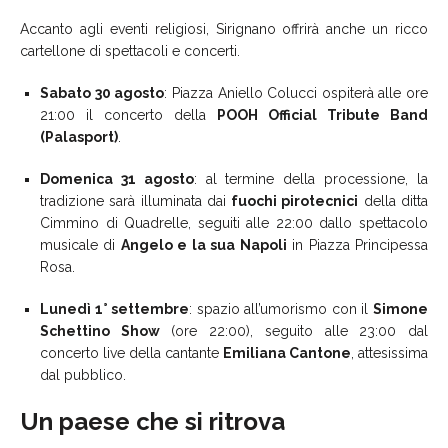
Accanto agli eventi religiosi, Sirignano offrirà anche un ricco
cartellone di spettacoli e concerti.
Sabato 30 agosto
: Piazza Aniello Colucci ospiterà alle ore
21:00 il concerto della
POOH Official Tribute Band
(Palasport)
.
Domenica 31 agosto
: al termine della processione, la
tradizione sarà illuminata dai
fuochi pirotecnici
della ditta
Cimmino di Quadrelle, seguiti alle 22:00 dallo spettacolo
musicale di
Angelo e la sua Napoli
in Piazza Principessa
Rosa.
Lunedì 1° settembre
: spazio all’umorismo con il
Simone
Schettino Show
(ore 22:00), seguito alle 23:00 dal
concerto live della cantante
Emiliana Cantone
, attesissima
dal pubblico.
Un paese che si ritrova