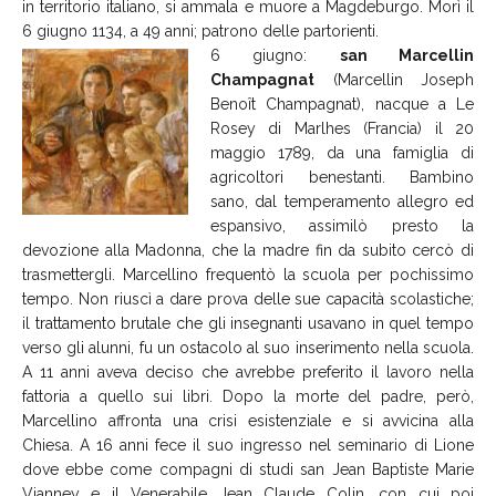
in territorio italiano, si ammala e muore a Magdeburgo. Morì il
6 giugno 1134, a 49 anni; patrono delle partorienti.
6 giugno:
san Marcellin
Champagnat
(Marcellin Joseph
Benoît Champagnat), nacque a Le
Rosey di Marlhes (Francia) il 20
maggio 1789, da una famiglia di
agricoltori benestanti. Bambino
sano, dal temperamento allegro ed
espansivo, assimilò presto la
devozione alla Madonna, che la madre fin da subito cercò di
trasmettergli. Marcellino frequentò la scuola per pochissimo
tempo. Non riuscì a dare prova delle sue capacità scolastiche;
il trattamento brutale che gli insegnanti usavano in quel tempo
verso gli alunni, fu un ostacolo al suo inserimento nella scuola.
A 11 anni aveva deciso che avrebbe preferito il lavoro nella
fattoria a quello sui libri. Dopo la morte del padre, però,
Marcellino affronta una crisi esistenziale e si avvicina alla
Chiesa. A 16 anni fece il suo ingresso nel seminario di Lione
dove ebbe come compagni di studi san Jean Baptiste Marie
Vianney e il Venerabile Jean Claude Colin, con cui poi