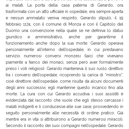
ai malati. La porta della casa paterna di Gerardo, ora
trasformata con un atto ufficiale in ospedale, era sempre aperta
e nessun ammalato veniva respinto, Gerardo stipulò, il 19
febbraio 1174, con il comune di Monza e con il Capitolo del
Duomo una convenzione nella quale se ne definiva lo status
giuridico e amministrativo, anche per garantirne il
funzionamento anche dopo la sua morte. Gerardo operava
personalmente all’interno dell’ospedale, in cui prestavano
servizio numerosi conversi monzesi (laici che vivevano
piamente a fianco dei monaci, senza però aver formalmente
preso i voti religiosi). Gerardo manteneva il suo ruolo direttivo
tra i conversi dell’ospedale, ricoprendo la carica di “ministro”,
cioè direttore dell’ospedale, come risulta da alcuni documenti
degli anni successivi, egli mantenne questo incarico fino alla
morte. La cura con cui Gerardo accudiva i suoi assistiti è
evidenziata dal racconto che vuole che egli stesso cercasse i
malati indigenti e li conducesse alle sue case, provvedendo in
seguito personalmente alle necessità di ordine pratico. Già
mentre era in vita si attribuirono a Gerardo numerosi miracoli.
Secondo il racconto dei suoi compagni nell’ospedale, Gerardo