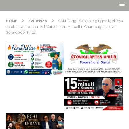
HOME
EVIDENZA
SANT’Oggi. Sabato 6 giugno la chiesa
celebra san Norberto di Xanten, san Marcellin Champagnat e san
Gerardo dei Tintori