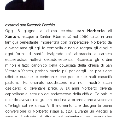
a cura di don Riccardo Pecchia
Oggi 6 giugno la chiesa celebra
san Norberto di
Xanten,
nacque a Xanten (Germania) nel 1080 circa, in una
famiglia benestante imparentata con l’imperatore, Norberto da
giovane ama gli agi, le comodità e non disdegna gli elogi e
ogni forma di vanità. Malgrado ciò abbraccia la carriera
ecclesiastica nell’età dell’adolescenza. Ricevette gli ordini
minori e fatto canonico della collegiata della chiesa di San
Vittore a Xanten, probabilmente più per dargli una posizione
ufficiale durante le cerimonie, che per le sue reali capacità
pastorali. Fu ordinato suddiacono ma non mostrò alcun
desiderio di diventare prete. A 25 anni Norberto diventa
cappellano al servizio dell’arcivescovo della città di Colonia, e
quando aveva circa 30 anni declina la promozione a vescovo
offertagli dal re Enrico V. Il momento che designa la piena
conversione di Norberto risale al 1115. Durante un viaggio a
cavallo, Norberto si ritrova ad affrontare una improvvisa