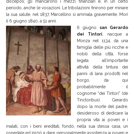
discepoli; gli mancarono i mezzi finanziari e, in un certo
periodo, anche le vocazioni. Le tribolazioni finirono per minare
la sua salute, nel 1837, Marcellino si ammala gravemente. Morì
il 6 giugno 1840, a 51 anni.
6 giugno:
san Gerardo
dei Tintori
, nacque a
Monza nel 1134, da una
famiglia delle più ricche e
nobili della città, forse
legata all’importante
attività della tintura dei
panni di lana prodotti nel
borgo, da qui
probabilmente il
cognome “dei Tintori” (de
Tinctoribus). Gerardo
dopo la morte del padre,
desideroso di dedicare la
propria vita ai poveri e i
malati, con i beni ereditati, fondò, nella sua stessa casa, un
ospedale ed iniziò a dare personalmente assistenza ai poveri e