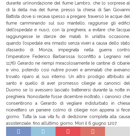
durante un’inondazione del fiume Lambro, che lo sorprese al
di là della riva del fiume, presso la chiesa di San Giovanni
Battista dove si recava spesso a pregare, traversò le acque del
fiume camminando sul suo mantello, raggiunse gli edifici
dell’ospedale e riuscì, con la preghiera, a evitare che l’acqua
raggiungesse le stanze dei malati. In un’altra occasione,
quando l’ospedale era rimasto senza viveri a causa dello stato
d’assedio di Monza, impegnata nella guerra contro
l’imperatore Federico Barbarossa (sconfitto a Legnano nel
1176) Gerardo ne riempì miracolosamente le cantine di cibarie
e vino, potendo così nutrire poveri e ammalati che avevano
trovato riparo al suo interno. Un altro prodigio attribuito al
santo è quello di aver promesso ciliegie ai canonici del
Duomo se lo avessero lasciato trattenersi durante la notte in
preghiera. Nonostante fosse dicembre inoltrato, i canonici che
consentirono a Gerardo di vegliare indisturbato in chiesa
ricevettero un paniere colmo di ciliegie non appena si fece
giorno. Tutta la sua vita fu di dedizione completa alla causa
assistenziale, fino all’ultimo giorno. Morì il 6 giugno 1207
.