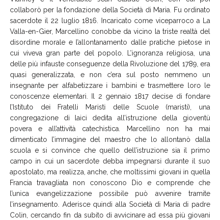
collaborò per la fondazione della Società di Maria. Fu ordinato
sacerdote il 22 luglio 1816. Incaricato come viceparroco a La
Valla-en-Gier, Marcellino conobbe da vicino la triste realtà del
disordine morale e l’allontanamento dalle pratiche pietose in
cui viveva gran parte del popolo. L’ignoranza religiosa, una
delle più infauste conseguenze della Rivoluzione del 1789, era
quasi generalizzata, e non c’era sul posto nemmeno un
insegnante per alfabetizzare i bambini e trasmettere loro le
conoscenze elementari. Il 2 gennaio 1817 decise di fondare
l’Istituto dei Fratelli Maristi delle Scuole (maristi), una
congregazione di laici dedita all’istruzione della gioventù
povera e all’attività catechistica. Marcellino non ha mai
dimenticato l’immagine del maestro che lo allontanò dalla
scuola e si convince che quello dell’istruzione sia il primo
campo in cui un sacerdote debba impegnarsi durante il suo
apostolato, ma realizza, anche, che moltissimi giovani in quella
Francia travagliata non conoscono Dio e comprende che
l’unica evangelizzazione possibile può avvenire tramite
l’insegnamento. Aderisce quindi alla Società di Maria di padre
Colin, cercando fin da subito di avvicinare ad essa più giovani