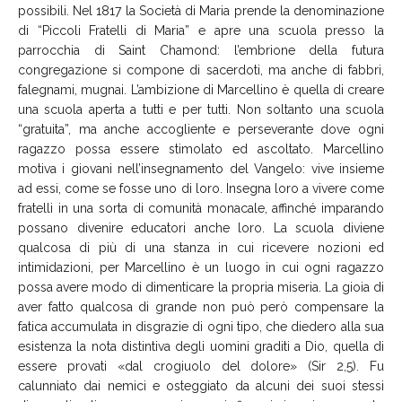
possibili. Nel 1817 la Società di Maria prende la denominazione
di “Piccoli Fratelli di Maria” e apre una scuola presso la
parrocchia di Saint Chamond: l’embrione della futura
congregazione si compone di sacerdoti, ma anche di fabbri,
falegnami, mugnai. L’ambizione di Marcellino è quella di creare
una scuola aperta a tutti e per tutti. Non soltanto una scuola
“gratuita”, ma anche accogliente e perseverante dove ogni
ragazzo possa essere stimolato ed ascoltato. Marcellino
motiva i giovani nell’insegnamento del Vangelo: vive insieme
ad essi, come se fosse uno di loro. Insegna loro a vivere come
fratelli in una sorta di comunità monacale, affinché imparando
possano divenire educatori anche loro. La scuola diviene
qualcosa di più di una stanza in cui ricevere nozioni ed
intimidazioni, per Marcellino è un luogo in cui ogni ragazzo
possa avere modo di dimenticare la propria miseria. La gioia di
aver fatto qualcosa di grande non può però compensare la
fatica accumulata in disgrazie di ogni tipo, che diedero alla sua
esistenza la nota distintiva degli uomini graditi a Dio, quella di
essere provati «dal crogiuolo del dolore» (Sir 2,5). Fu
calunniato dai nemici e osteggiato da alcuni dei suoi stessi