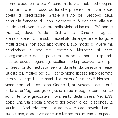
giorno diacono e prete. Abbandona le vesti nobili ed eleganti
di un tempo e, indossando tuniche poverissime, inizia la sua
opera di predicatore. Grazie all’aiuto del vescovo della
comunità francese di Laon, Norberto può dedicarsi alla sua
missione di evangelizzatore nella vicina cittadina di Prémontré
(Francia), dove fondò l’Ordine dei Canonici regolari
Premostratensi. Qui è subito accettato dalla gente del luogo e
molti giovani non solo approvano il suo modo di vivere ma
cominciano a seguirne l’esempio. Norberto si batte
energicamente per la pace tra i popoli e non si risparmia
quando deve spiegare agli scettici che la presenza del corpo
di Gesù Cristo nell’ostia servita durante l’Eucarestia è reale.
Questo è il motivo per cui il santo viene spesso rappresentato
mentre stringe tra le mani “l’ostensorio”. Nel 1126 Norberto
viene nominato, da papa Onorio II, arcivescovo della città
tedesca di Magdeburgo e, grazie al suo impegno, contribuisce
ad un lento e graduale rinnovamento della chiesa. Nel 1133,
dopo una vita spesa a favore dei poveri e dei bisognosi, la
salute di Norberto comincia ad essere cagionevole. L’anno
successivo, dopo aver concluso l’ennesima “missione di pace”