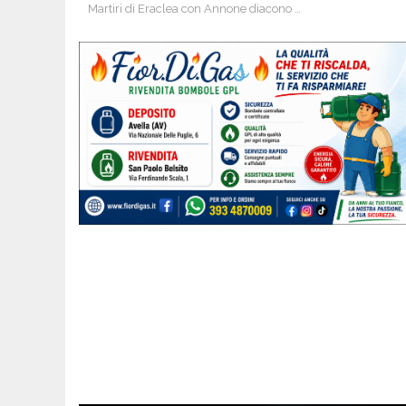
Martiri di Eraclea con Annone diacono …