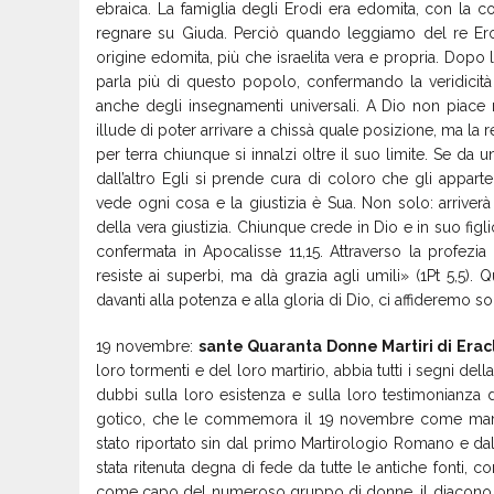
ebraica. La famiglia degli Erodi era edomita, con la c
regnare su Giuda. Perciò quando leggiamo del re Er
origine edomita, più che israelita vera e propria. Dopo 
parla più di questo popolo, confermando la veridicità
anche degli insegnamenti universali. A Dio non piace n
illude di poter arrivare a chissà quale posizione, ma la r
per terra chiunque si innalzi oltre il suo limite. Se da 
dall’altro Egli si prende cura di coloro che gli app
vede ogni cosa e la giustizia è Sua. Non solo: arriver
della vera giustizia. Chiunque crede in Dio e in suo fi
confermata in Apocalisse 11,15. Attraverso la profezi
resiste ai superbi, ma dà grazia agli umili» (1Pt 5,5)
davanti alla potenza e alla gloria di Dio, ci affideremo so
19 novembre:
sante Quaranta Donne Martiri di Era
loro tormenti e del loro martirio, abbia tutti i segni del
dubbi sulla loro esistenza e sulla loro testimonianza
gotico, che le commemora il 19 novembre come martiri
stato riportato sin dal primo Martirologio Romano e dal 
stata ritenuta degna di fede da tutte le antiche fonti, c
come capo del numeroso gruppo di donne, il diacono