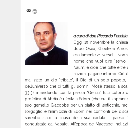
a cura di don Riccardo Pecchia
Oggi 19
novembre la chiesa
dopo Osea, Gioele e Amos. 
esattamente 21 versetti. Non 
nome che vuol dire “servo
Naum, e cioè che tutte e tre 
nazioni pagane intorno. Ciò è
mai stato un dio “tribale”, il Dio di un solo popolo, 
dell’universo che di tutti gli uomini; Mosè stesso, a sc
33,3), intendendo con la parola “Gentili” tutti coloro 
profetica di Abdia è riferita a Edom (che era il sopranno
suo gemello Giacobbe per un piatto di lenticchie, ra
l’orgoglio e l’inimicizia di Edom nei confronti dei di
sarebbe stato la causa della sua caduta. Il paese fu
conquistato dai Nabatei. All’epoca dei Maccabei, nel 12