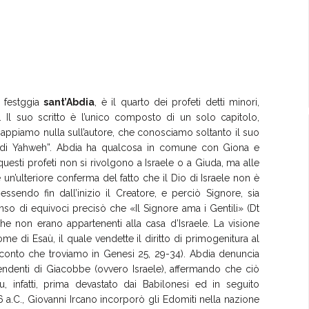
 festggia
sant’Abdia
, è il quarto dei profeti detti minori,
Il suo scritto è l’unico composto di un solo capitolo,
sappiamo nulla sull’autore, che conosciamo soltanto il suo
 di Yahweh”. Abdia ha qualcosa in comune con Giona e
questi profeti non si rivolgono a Israele o a Giuda, ma alle
 un’ulteriore conferma del fatto che il Dio di Israele non è
essendo fin dall’inizio il Creatore, e perciò Signore, sia
anso di equivoci precisò che «Il Signore ama i Gentili» (Dt
che non erano appartenenti alla casa d’Israele. La visione
me di Esaù, il quale vendette il diritto di primogenitura al
cconto che troviamo in Genesi 25, 29-34). Abdia denuncia
scendenti di Giacobbe (ovvero Israele), affermando che ciò
, infatti, prima devastato dai Babilonesi ed in seguito
6 a.C., Giovanni Ircano incorporò gli Edomiti nella nazione