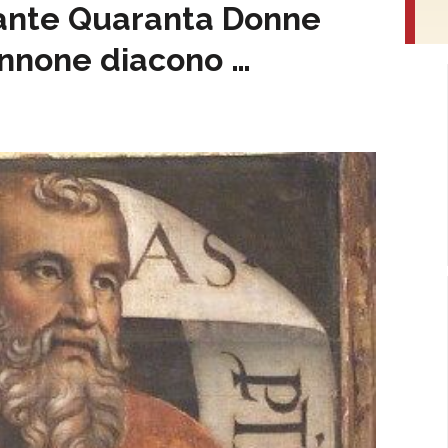
sante Quaranta Donne
Annone diacono …