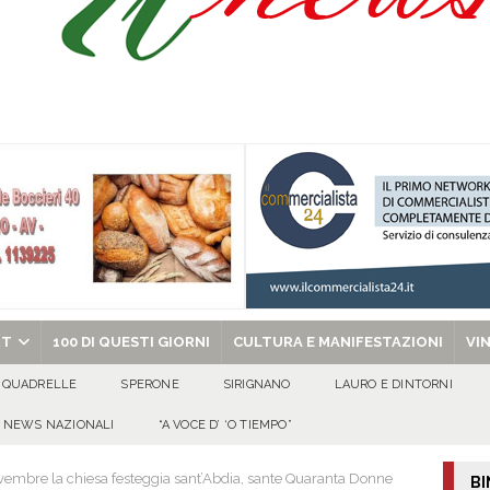
l congresso in Campania: obiettivo consolidare la crescita e preparare le prossime
tello Lancellotti tornerà ad ardere nella notte del 30 agosto
ATTUALITA'
casa un uomo e una donna: aperta un’indagine
ATTUALITA'
a di energia elettrica – i Carabinieri denunciano un 65enne
EVIDENZA
chiesa celebra il Martirio di san Giovanni Battista e santa Sabina
EVIDENZA
RT
100 DI QUESTI GIORNI
CULTURA E MANIFESTAZIONI
VI
QUADRELLE
SPERONE
SIRIGNANO
LAURO E DINTORNI
NEWS NAZIONALI
“A VOCE D’ ‘O TIEMPO”
embre la chiesa festeggia sant’Abdia, sante Quaranta Donne
BI