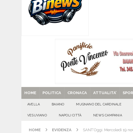
[ 07/08/2026 ]
Forza Italia apre la stagione de
sfide
ATTUALITA'
[ 07/08/2026 ]
Lauro riaccende la storia: il Cas
[ 07/08/2026 ]
Portici, trovati senza vita in 
[ 07/08/2026 ]
Montoro (AV): Ruba circa 130mil
[ 29/08/2025 ]
SANT’Oggi. Venerdì 29 agosto la 
HOME
POLITICA
CRONACA
ATTUALITA’
SPO
AVELLA
BAIANO
MUGNANO DEL CARDINALE
VESUVIANO
NAPOLI CITTÀ
NEWS CAMPANIA
HOME
EVIDENZA
SANT’Oggi. Mercoledì 19 nov