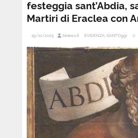
festeggia sant’Abdia, 
Martiri di Eraclea con 
19/11/2025
binews.it
EVIDENZA
,
SANT'Oggi
0