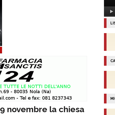
LI
CA
MI
19 novembre la chiesa