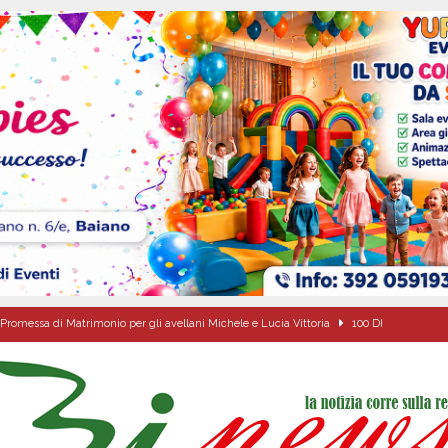
Promessa di Matrimonio per gli avellani Michele e Lucia Vittoria
100 DI
o della fede: il triduo di Santa Filomena tra le strade del paese