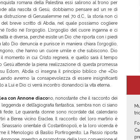
onquista romana della Palestina essi salirono al trono per
ode alla nascita di Gesù, dobbiamo pensare ad un re di
la distruzione di Gerusalemme nel 70 d.C., la storia non ci
 del breve scritto di Abdia, nel quale possiamo cogliere
é l’odio né l’orgoglio. L’orgoglio del cuore inganna e ci
ealtà è diversa, perché esiste un Dio che riporta con i piedi
un lato Dio denuncia e punisce in maniera chiara l’orgoglio,
artengono, che hanno un cuore umile e che subiscono. Dio
à il momento in cui Cristo regnerà, e quello sarà il tempo
glio Gesù attende la piena realizzazione di questa promessa
a su Edom, Abdia ci insegna il principio biblico che «Dio
. Quando avremo la consapevolezza di essere insignificanti
lo a Lui e Dio ci verrà incontro donandoci la vita eterna.
clea con Annone diaco
no, nonostante che il racconto dei
la leggenda e dell’agiografia fantastica, sembra non ci siano
Mu
 di fede. Le quaranta donne sono ricordate dal calendario
tr
 a Berea vicino Eraclea. Il racconto del loro martirio è
Fo
Sinassario orientale di Costantinopoli, e la loro vicenda è
Ca
ome il Menologio di Basilio Porfirogenito. La Passio riporta
pr
 Ammone, maestro e promotore della loro conversione al