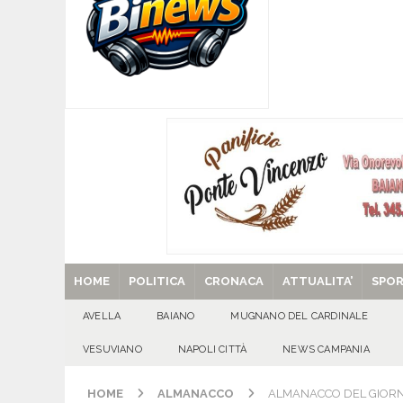
CASERTANA
[ 09/08/2026 ]
Mugnano del Cardinale, tragedi
ATTUALITA'
[ 09/08/2026 ]
Avella, cucciolo smarrito in via C
[ 09/08/2026 ]
L’estate per le famiglie con pers
[ 29/08/2025 ]
SANT’Oggi. Venerdì 29 agosto la 
HOME
POLITICA
CRONACA
ATTUALITA’
SPO
AVELLA
BAIANO
MUGNANO DEL CARDINALE
VESUVIANO
NAPOLI CITTÀ
NEWS CAMPANIA
HOME
ALMANACCO
ALMANACCO DEL GIORNO.