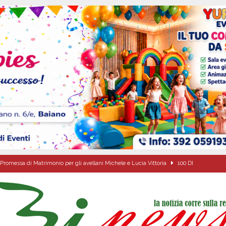
Promessa di Matrimonio per gli avellani Michele e Lucia Vittoria
100 DI
’appello per ritrovarlo
ATTUALITA'
 a Cancello ed Arnone: filiera bufalina solida ed in crescita continua
AREA