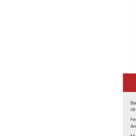
Ba
rit
Fe
Ar