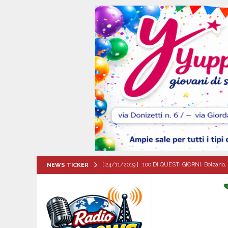
[ 24/11/2019 ]
100 DI QUESTI GIORNI. Bolzano, 
NEWS TICKER
QUESTI GIORNI
[ 09/08/2026 ]
Baiano, smarrito un Chihuahua: l
[ 09/08/2026 ]
Festa della Mozzarella di Bufala