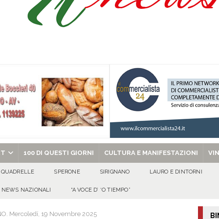
a nel giorno di Santa Filomena: muore il 60enne Carmine Colucci
arlo III: l’appello della famiglia per ritrovarlo
AVELLA
one disabili
AVELLA
chiesa celebra il Martirio di san Giovanni Battista e santa Sabina
EVIDENZA
RT
100 DI QUESTI GIORNI
CULTURA E MANIFESTAZIONI
VI
QUADRELLE
SPERONE
SIRIGNANO
LAURO E DINTORNI
NEWS NAZIONALI
“A VOCE D’ ‘O TIEMPO”
 Mercoledí, 19 Novembre 2025
BI