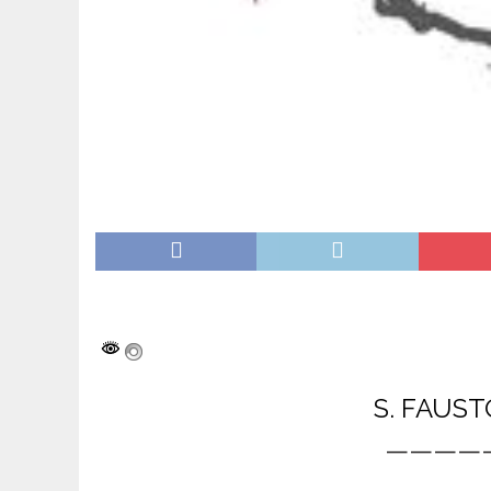
S. FAUS
————