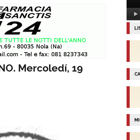
LI
. Mercoledí, 19
CA
MI