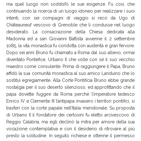
ma quel luogo non soddisfò le sue esigenze. Fu così, che
continuando la ricerca di un luogo idoneo per realizzare i suoi
intenti, con sei compagni di viaggio si recò da Ugo di
Châteauneuf vescovo di Grenoble che li condusse nel luogo
desiderato. La consacrazione della Chiesa dedicata alla
Madonna ed a san Giovanni Battista avvenne il 2 settembre
1085, la vita monastica fu condotta con austerità e gran fervore.
Dopo sei anni Bruno fu chiamato a Roma dal suo allievo, ormai
diventato Pontefice, Urbano II che volle con sé il suo vecchio
maestro come consulente. Prima di raggiungere il Papa, Bruno
affidò la sua comunità monastica al suo amico Landuino che lo
sostituì egregiamente. Alla Corte Pontificia Bruno ebbe grande
nostalgia per il suo deserto silenzioso, ed approfittando che il
papa dovette fuggire da Roma perché l’imperatore tedesco
Enrico IV e Clemente III l’antipapa invasero i territori pontifici, si
trasferì con la corte papale nell’Italia meridionale. Su proposta
di Urbano II il fondatore dei certosini fu eletto arcivescovo di
Reggio Calabria, ma egli declinò la mitra per amore della sua
vocazione contemplativa e con il desiderio di ritrovare al più
presto la solitudine. In seguito richiese e ottenne il permesso