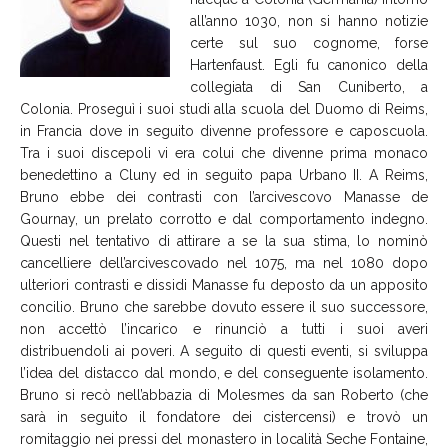
all’anno 1030, non si hanno notizie
certe sul suo cognome, forse
Hartenfaust. Egli fu canonico della
collegiata di San Cuniberto, a
Colonia. Proseguì i suoi studi alla scuola del Duomo di Reims,
in Francia dove in seguito divenne professore e caposcuola.
Tra i suoi discepoli vi era colui che divenne prima monaco
benedettino a Cluny ed in seguito papa Urbano II. A Reims,
Bruno ebbe dei contrasti con l’arcivescovo Manasse de
Gournay, un prelato corrotto e dal comportamento indegno.
Questi nel tentativo di attirare a se la sua stima, lo nominò
cancelliere dell’arcivescovado nel 1075, ma nel 1080 dopo
ulteriori contrasti e dissidi Manasse fu deposto da un apposito
concilio. Bruno che sarebbe dovuto essere il suo successore,
non accettò l’incarico e rinunciò a tutti i suoi averi
distribuendoli ai poveri. A seguito di questi eventi, si sviluppa
l’idea del distacco dal mondo, e del conseguente isolamento.
Bruno si recò nell’abbazia di Molesmes da san Roberto (che
sarà in seguito il fondatore dei cistercensi) e trovò un
romitaggio nei pressi del monastero in località Seche Fontaine,