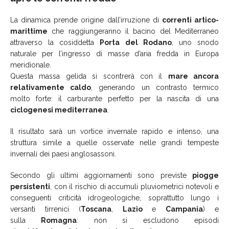
La dinamica prende origine dall’irruzione di
correnti artico-
marittime
che raggiungeranno il bacino del Mediterraneo
attraverso la cosiddetta
Porta del Rodano
, uno snodo
naturale per l’ingresso di masse d’aria fredda in Europa
meridionale.
Questa massa gelida si scontrerà con il
mare ancora
relativamente caldo
, generando un contrasto termico
molto forte: il carburante perfetto per la nascita di una
ciclogenesi mediterranea
.
Il risultato sarà un vortice invernale rapido e intenso, una
struttura simile a quelle osservate nelle grandi tempeste
invernali dei paesi anglosassoni.
Secondo gli ultimi aggiornamenti sono previste
piogge
persistenti
, con il rischio di accumuli pluviometrici notevoli e
conseguenti criticità idrogeologiche, soprattutto lungo i
versanti tirrenici (
Toscana
,
Lazio
e
Campania
) e
sulla
Romagna
: non si escludono episodi