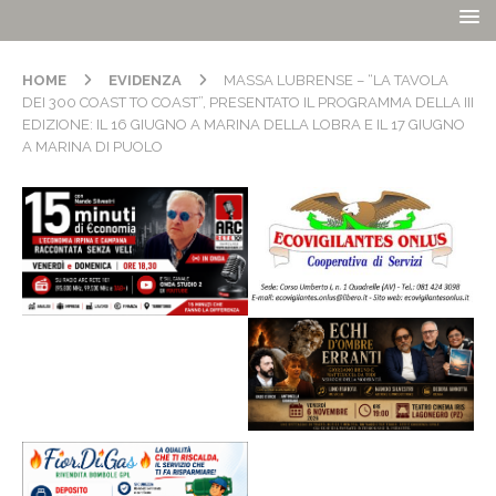
HOME
EVIDENZA
MASSA LUBRENSE – “LA TAVOLA
DEI 300 COAST TO COAST”, PRESENTATO IL PROGRAMMA DELLA III
EDIZIONE: IL 16 GIUGNO A MARINA DELLA LOBRA E IL 17 GIUGNO
A MARINA DI PUOLO