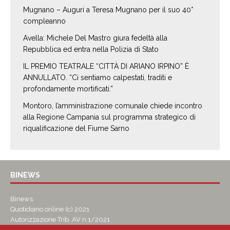
Mugnano – Auguri a Teresa Mugnano per il suo 40°
compleanno
Avella: Michele Del Mastro giura fedeltà alla
Repubblica ed entra nella Polizia di Stato
IL PREMIO TEATRALE “CITTÀ DI ARIANO IRPINO” È
ANNULLATO. “Ci sentiamo calpestati, traditi e
profondamente mortificati.”
Montoro, l’amministrazione comunale chiede incontro
alla Regione Campania sul programma strategico di
riqualificazione del Fiume Sarno
BINEWS
Binews
Quotidiano online (c) 2021
Autorizzazione Trib. AV n.1/2021