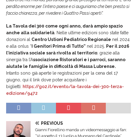
perdita enorme per l’intero paese e ci auguriamo che ben presto si
faccia chiarezza, per rivedere i Quattro Passi aperti”.
La Tavola dei 300 come ogni anno, darà ampio spazio
anche alla solidarietà
. Nelle ultime edizioni sono state fatte
donazioni al
Centro Ustioni Pediatrico Regionale
nel 2024
e alla onlus “
I Genitori Prima di Tutto”
nel 2025.
Per il 2026
l’iniziativa sociale sarà rivolta al territorio
; grazie alla
sinergia tra l’A
ssociazione Ristoratori e i parroci, saranno
aiutate le famiglie in difficoltà di Massa Lubrense.
Intanto sono già aperte le registrazioni per la cena del 17
giugno, qui il link dove poter acquistare i
biglietti:
https://go2.it/evento/la-tavol
a-dei-300-terza-
edizione/9472
PREVIOUS
Gianni Fiorellino manda un videomessaggio ai fan:
“Vi aspetto il 13 luglio a Mugnano del Cardinale”