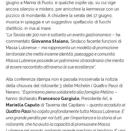
giugno a Marina di Puolo, e qualche ospite vip, su cui vige
ancora silenzio e mistero, per arricchire la kermesse con un
pizzico di mondanità. A chiudere la serata del 17 giugno,
musica in spiaggia e un suggestivo spettacolo di fuochi
d’artificio, in riva al mare.
“
La Tavola dei 300 non è soltanto un evento gastronomico
– ha
commentato
Giovanna Staiano,
Sindaco facente funzioni di
Massa Lubrense –
ma rappresenta un modello di promozione
territoriale che mette insieme identità, paesaggio e comunità.
Massa Lubrense possiede un patrimonio straordinario che merita
di essere raccontato attraverso le sue eccellenze”.
Alla conferenza stampa non è passata inosservata la notizia
della chiusura del ristorante 3 stelle Michelin i Quattro Passi di
Nerano: “
Esprimiamo piena solidarietà alla famiglia Mellino
–
hanno dichiarato
Francesco Gargiulo
, Presidente Arl, e
Mariella Caputo
di Taverna del Capitano –
quanto accaduto ai
Quattro Passi
ha colpito profondamente tutta Massa Lubrense. E’
una grande perdita per noi tutti, per l’importanza e la storia di un
ristorante, che ha avuto la capacità di promuovere Massa
Lubrense nel mondo, portando grande prestigio al territorio. E’ una