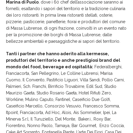
Marina di Puolo
, dove i 60 chef dell’associazione saranno ai
fornelli, esaltando i sapori del territorio e la tradizione culinaria
dei loro ristoranti. In prima linea ristoranti stellati, osterie,
pizzerie, pasticcerie, panetterie, fiorai e produttori del comune
di Massa Lubrense, di ogni frazione, coinvolti in un evento nato
per la promozione dei borghi di Massa Lubrense, dalle
bellezze ambientali e paesaggistiche ai sapori del territorio.
Tanti i partner che hanno aderito alla kermesse,
produttori del territorio e anche prestigiosi brand del
mondo del food, beverage ed ospitalità:
Federalberghi,
Franciacorta, San Pellegrino, Le Colline Lubrensi, Marisa
Cuomo, Il Convento, Pastificio Liguori, Villa Sandi, Pollio Carni,
Palmieri, Sch. Franchi, Birrificio Trovabirre, Edil Sud, Studio
Maurizio Gaeta, Studio Rosario Gaeta, Hotel Rifiuti Zero,
Workline, Mulino Caputo, Fantinel, Caseificio Due Golfi,
Caseificio Marcello, Consorzio Vesuvio, Francesco Somma,
Itpoint, Franciacorta, Ad Hoc, Alois, Ais Sommelier, Ipei, La
Minerva S.r.l, Il Turuziello, Del Monte, Baker.i., Roxy Bar,
Fiorentino, Nonno Paolo, Tamaya, Bar Gourmet, Enzo Coccia,
Cake Art Sorrento, Fontanella Piante, L’arte Dei Fiori, Casa Dei