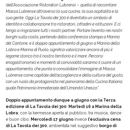
dell’Associazione Ristoratori Lubrensi –
quella di raccontare
Massa Lubrense attraverso la sua cucina, la sua ospitalità e la
sua gente. Oggi La Tavola dei 300 è diventata un simbolo di
identità e collaborazione tra ristoratori, cittadini e istituzioni. E ci
tengo a ringraziare tutti i nostri partner. Portare l’evento nei nostri
borghi sulla costa, partendo dalla conferenza stampa a Marina
del Cantone, e il doppio appuntamento di giugno a Marina della
Lobra e Marina di Puolo, significa valorizzare ancora di più il
legame storico tra il nostro territorio e il mare. Percorsi
enogastronomici e momenti di convivialità saranno il cuore di un
appuntamento, che punta a consolidare l’immagine di Massa
Lubrense come capitale dell’accoglienza e della cultura del gusto,
con un ruolo da protagonista nel panorama della Cucina Italiana,
quale Patrimonio Immateriale dell’Umanità Unesco”.
Doppio appuntamento dunque a giugno con la Terza
edizione di La Tavola dei 300
:
Martedì 16 a Marina della
Lobra
, con la kermesse aperta al pubblico, tra musica, danze
e buon cibo;
Mercoledì 17 giugno
invece
l’esclusiva cena
di La Tavola dei 300
, ambientata nel suggestivo
borgo di