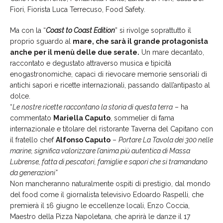
Fiori, Fiorista Luca Terrecuso, Food Safety.
Ma con la “
Coast to Coast Edition
” si rivolge soprattutto il
proprio sguardo al
mare, che sarà il grande protagonista
anche per il menù delle due serate.
Un mare decantato,
raccontato e degustato attraverso musica e tipicità
enogastronomiche, capaci di rievocare memorie sensoriali di
antichi sapori e ricette internazionali, passando dall’antipasto al
dolce.
“
Le nostre ricette raccontano la storia di questa terra
– ha
commentato
Mariella Caputo
, sommelier di fama
internazionale e titolare del ristorante Taverna del Capitano con
il fratello chef
Alfonso Caputo
–
Portare La Tavola dei 300 nelle
marine, significa valorizzare l’anima più autentica di Massa
Lubrense, fatta di pescatori, famiglie e sapori che si tramandano
da generazioni”
Non mancheranno naturalmente ospiti di prestigio, dal mondo
del food come il giornalista televisivo Edoardo Raspelli, che
premierà il 16 giugno le eccellenze locali, Enzo Coccia,
Maestro della Pizza Napoletana, che aprirà le danze il 17