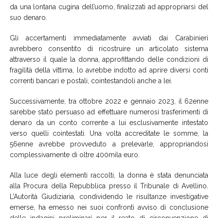
da una lontana cugina dell’uomo, finalizzati ad appropriarsi del
suo denaro.
Gli accertamenti immediatamente avviati dai Carabinieri
avrebbero consentito di ricostruire un articolato sistema
attraverso il quale la donna, approfittando delle condizioni di
fragilità della vittima, lo avrebbe indotto ad aprire diversi conti
correnti bancari e postali, cointestandoli anche a lei.
Successivamente, tra ottobre 2022 e gennaio 2023, il 62enne
sarebbe stato persuaso ad effettuare numerosi trasferimenti di
denaro da un conto corrente a lui esclusivamente intestato
verso quelli cointestati. Una volta accreditate le somme, la
56enne avrebbe provveduto a prelevarle, appropriandosi
complessivamente di oltre 400mila euro.
Alla luce degli elementi raccolti, la donna è stata denunciata
alla Procura della Repubblica presso il Tribunale di Avellino.
L’Autorità Giudiziaria, condividendo le risultanze investigative
emerse, ha emesso nei suoi confronti avviso di conclusione
delle indagini preliminari per il reato di circonvenzione di