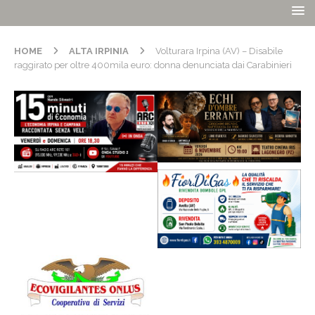
HOME
ALTA IRPINIA
Volturara Irpina (AV) – Disabile
raggirato per oltre 400mila euro: donna denunciata dai Carabinieri