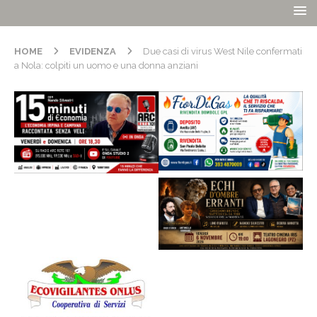
HOME
EVIDENZA
Due casi di virus West Nile confermati
a Nola: colpiti un uomo e una donna anziani