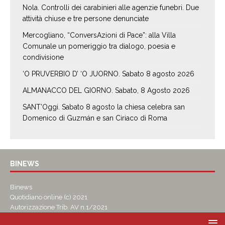
Nola. Controlli dei carabinieri alle agenzie funebri. Due
attività chiuse e tre persone denunciate
Mercogliano, “ConversAzioni di Pace”: alla Villa
Comunale un pomeriggio tra dialogo, poesia e
condivisione
‘O PRUVERBIO D’ ‘O JUORNO. Sabato 8 agosto 2026
ALMANACCO DEL GIORNO. Sabato, 8 Agosto 2026
SANT’Oggi. Sabato 8 agosto la chiesa celebra san
Domenico di Guzmán e san Ciriaco di Roma
BINEWS
Binews
Quotidiano online (c) 2021
Autorizzazione Trib. AV n.1/2021