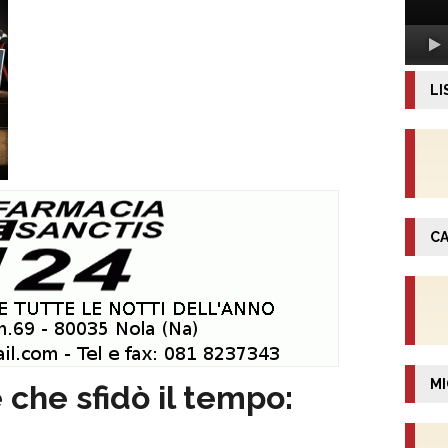
LI
CA
MI
 che sfidò il tempo: