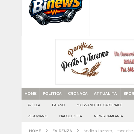
[ 07/08/2026 ]
Per la dignità del gonfalone di S
CULTURA E MANIFESTAZIONI
[ 07/08/2026 ]
ALMANACCO DEL GIORNO. Vener
[ 07/08/2026 ]
Baiano in festa per i 40 anni di 
[ 07/08/2026 ]
Santa Filomena: una storia di fe
[ 29/08/2025 ]
SANT’Oggi. Venerdì 29 agosto la 
HOME
POLITICA
CRONACA
ATTUALITA’
SPO
AVELLA
BAIANO
MUGNANO DEL CARDINALE
VESUVIANO
NAPOLI CITTÀ
NEWS CAMPANIA
HOME
EVIDENZA
Addio a Lazzaro, il cane che 