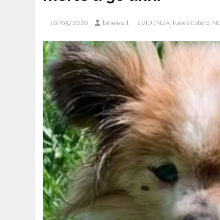
16/05/2026
binews.it
EVIDENZA
,
News Estero
,
NE