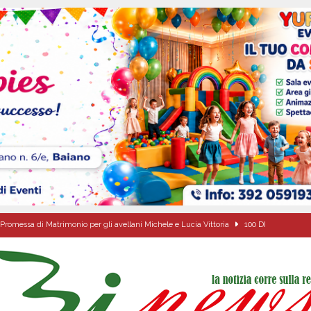
Promessa di Matrimonio per gli avellani Michele e Lucia Vittoria
100 DI
sei per me lo specchio e il porto” D’Amelio: “Gettiamo un seme d’impegno futuro