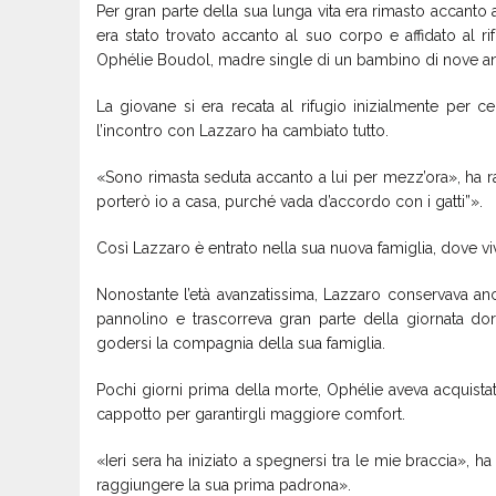
Per gran parte della sua lunga vita era rimasto accanto 
era stato trovato accanto al suo corpo e affidato al 
Ophélie Boudol, madre single di un bambino di nove an
La giovane si era recata al rifugio inizialmente per
l’incontro con Lazzaro ha cambiato tutto.
«Sono rimasta seduta accanto a lui per mezz’ora», ha r
porterò io a casa, purché vada d’accordo con i gatti”».
Così Lazzaro è entrato nella sua nuova famiglia, dove vi
Nonostante l’età avanzatissima, Lazzaro conservava anco
pannolino e trascorreva gran parte della giornata d
godersi la compagnia della sua famiglia.
Pochi giorni prima della morte, Ophélie aveva acquista
cappotto per garantirgli maggiore comfort.
«Ieri sera ha iniziato a spegnersi tra le mie braccia»
raggiungere la sua prima padrona».