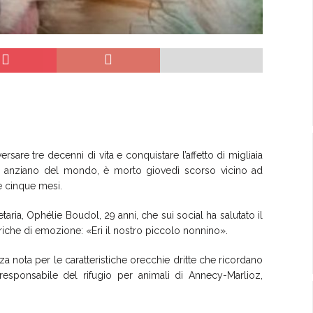
sare tre decenni di vita e conquistare l’affetto di migliaia
iù anziano del mondo, è morto giovedì scorso vicino ad
 e cinque mesi.
taria, Ophélie Boudol, 29 anni, che sui social ha salutato il
che di emozione: «Eri il nostro piccolo nonnino».
a nota per le caratteristiche orecchie dritte che ricordano
responsabile del rifugio per animali di Annecy-Marlioz,