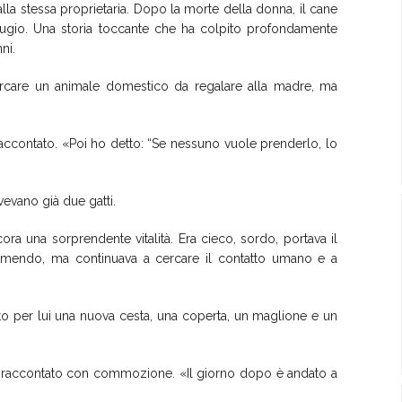
alla stessa proprietaria. Dopo la morte della donna, il cane
rifugio. Una storia toccante che ha colpito profondamente
ni.
 cercare un animale domestico da regalare alla madre, ma
accontato. «Poi ho detto: “Se nessuno vuole prenderlo, lo
vevano già due gatti.
ra una sorprendente vitalità. Era cieco, sordo, portava il
ormendo, ma continuava a cercare il contatto umano e a
to per lui una nuova cesta, una coperta, un maglione e un
, ha raccontato con commozione. «Il giorno dopo è andato a