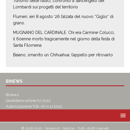
Turismo delle radici, confronto a Sant’Angelo dei
Lombardi sui progetti del territorio
Flumeri, ieri 8 agosto ’26 l’alzata del nuovo “Giglio“ di
grano.
MUGNANO DEL CARDINALE. Chi era Carmine Colucci,
il 60enne morto tragicamente nel giorno della festa di
Santa Filomena
Baiano, smarrito un Chihuahua: l’appello per ritrovarlo
BINEWS
Binews
Quotidiano online (c) 2021
Autorizzazione Trib. AV n.1/2021
© 2016-2021 - binews.it - Notizie - Tutti i diritti riservati