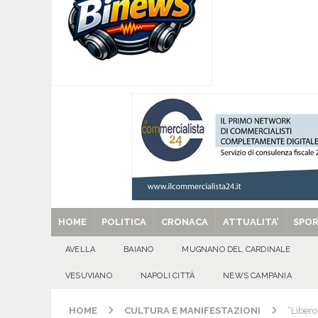
[ 07/08/2026 ]
MUGNANO DEL CARDINALE. L’Ipocr
usato – abbandonato – vandalizzato e destinato
[ 07/08/2026 ]
Emergenza cinghiali: nasce il 
[ 07/08/2026 ]
8 agosto, anniversario della tra
una cultura collettiva. Nessuna crescita econom
MANIFESTAZIONI
[ 07/08/2026 ]
Casino senza KYC: cosa sono e c
[ 29/08/2025 ]
SANT’Oggi. Venerdì 29 agosto la 
HOME
POLITICA
CRONACA
ATTUALITA’
SPO
AVELLA
BAIANO
MUGNANO DEL CARDINALE
VESUVIANO
NAPOLI CITTÀ
NEWS CAMPANIA
HOME
CULTURA E MANIFESTAZIONI
“Libero