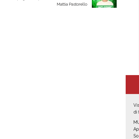
Mattia Pastorello
Vi
di
MU
Ap
So