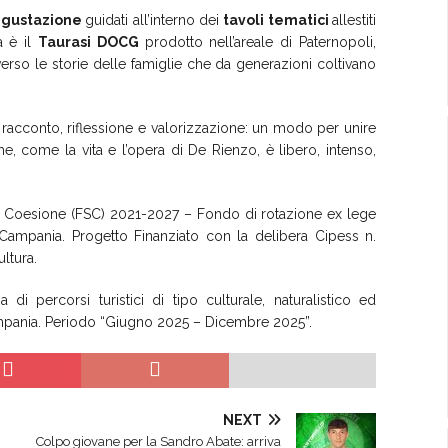
degustazione
guidati all’interno dei
tavoli tematici
allestiti
a è il
Taurasi DOCG
prodotto nell’areale di Paternopoli,
erso le storie delle famiglie che da generazioni coltivano
acconto, riflessione e valorizzazione: un modo per unire
 che, come la vita e l’opera di De Rienzo, è libero, intenso,
la Coesione (FSC) 2021-2027 – Fondo di rotazione ex lege
ampania. Progetto Finanziato con la delibera Cipess n.
ltura.
i percorsi turistici di tipo culturale, naturalistico ed
mpania. Periodo “Giugno 2025 – Dicembre 2025”.
NEXT
Colpo giovane per la Sandro Abate: arriva