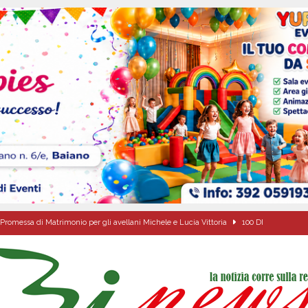
Promessa di Matrimonio per gli avellani Michele e Lucia Vittoria
100 DI
Onofrio: due giorni di fede nel ricordo del fondatore
CULTURA E