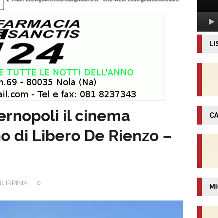
LI
ernopoli il cinema
CA
no di Libero De Rienzo –
I
,
IRPINIA
0
MI