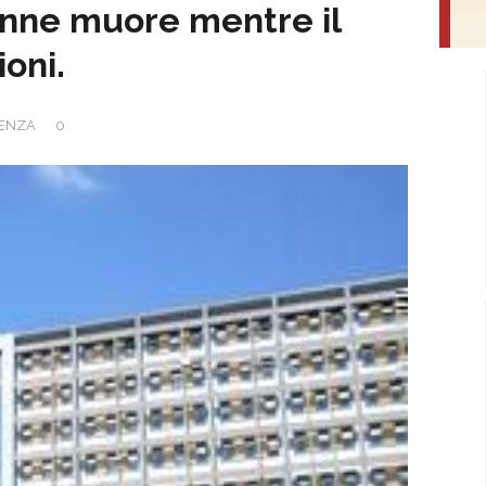
enne muore mentre il
ioni.
ENZA
0