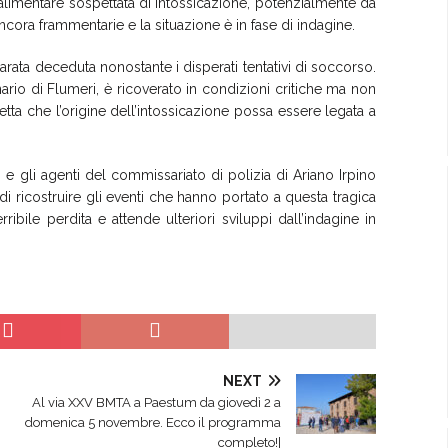
 alimentare sospettata di intossicazione, potenzialmente da
ncora frammentarie e la situazione è in fase di indagine.
iarata deceduta nonostante i disperati tentativi di soccorso.
nario di Flumeri, è ricoverato in condizioni critiche ma non
tta che l’origine dell’intossicazione possa essere legata a
 e gli agenti del commissariato di polizia di Ariano Irpino
i ricostruire gli eventi che hanno portato a questa tragica
ribile perdita e attende ulteriori sviluppi dall’indagine in
NEXT
Al via XXV BMTA a Paestum da giovedì 2 a
domenica 5 novembre. Ecco il programma
completo!|