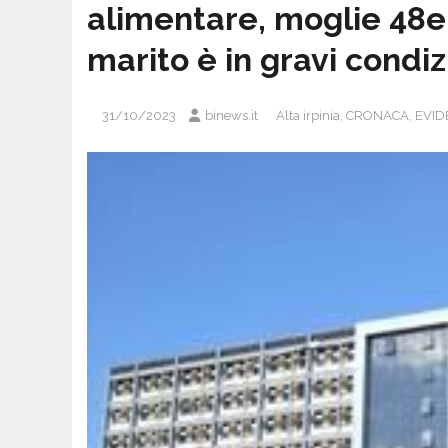
alimentare, moglie 48
marito è in gravi condiz
31/10/2023
binews.it
Alta irpinia
,
CRONACA
,
EVID