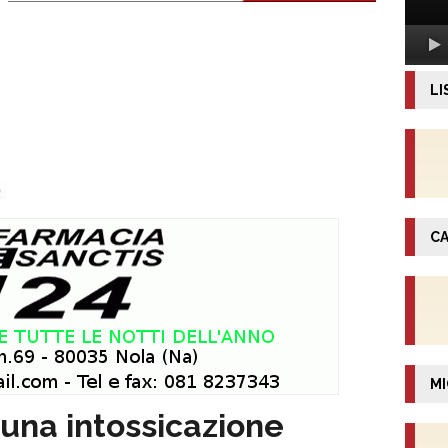
LI
CA
MI
 una intossicazione