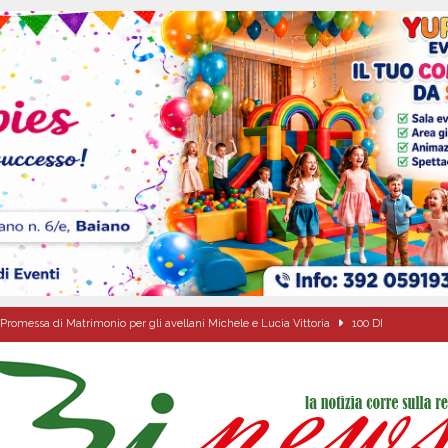
Promessa di Matrimonio per gli avellani Michele e Lucia Vittoria
100 DI
ale si chiude con una serata di emozioni e il primo campeggio nel Convento di