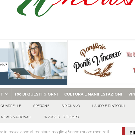
 riporta i granata in Promozione
ATTUALITA'
ammad presta giuramento nella Polizia di Stato
EVIDENZA
no spegne 50 candeline tra sorrisi, affetto e tanta allegria
100 DI QUESTI
al metodo mafioso: due persone in carcere dopo l’inchiesta della DDA di Napoli
chiesa celebra il Martirio di san Giovanni Battista e santa Sabina
EVIDENZA
RT
100 DI QUESTI GIORNI
CULTURA E MANIFESTAZIONI
VI
QUADRELLE
SPERONE
SIRIGNANO
LAURO E DINTORNI
NEWS NAZIONALI
“A VOCE D’ ‘O TIEMPO”
na intossicazione alimentare, moglie 48enne muore mentre il
BI