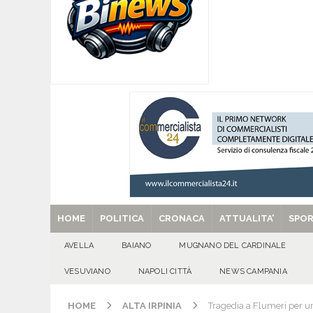
[ 05/08/2026 ]
Baiano, rieccoti! Il ripescaggio
[ 05/08/2026 ]
Domicella in festa: Zahida Muh
[ 05/08/2026 ]
Avella in festa: Francesca Pedali
GIORNI
[ 05/08/2026 ]
Usura ed estorsioni aggravate d
CRONACA
[ 29/08/2025 ]
SANT’Oggi. Venerdì 29 agosto la 
HOME
POLITICA
CRONACA
ATTUALITA’
SPO
AVELLA
BAIANO
MUGNANO DEL CARDINALE
VESUVIANO
NAPOLI CITTÀ
NEWS CAMPANIA
HOME
ALTA IRPINIA
Tragedia a Flumeri per u