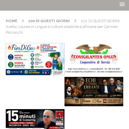
HOME
100 DI QUESTI GIORNI
100 DI QUESTI GIORNI.
Avella, Laurea in Lingue e culture asiatiche e africane per Carmen
Picciocchi