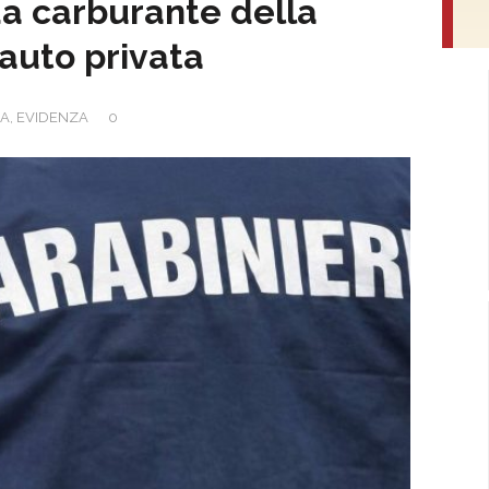
a carburante della
’auto privata
A
,
EVIDENZA
0