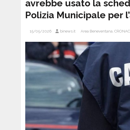
avrebbe usato la sched
Polizia Municipale per l
15/05/2026
binews.it
Area Beneventana
,
CRONAC