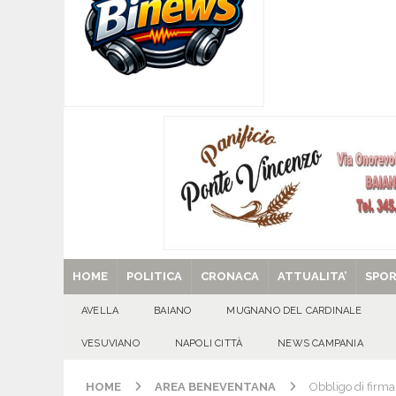
[ 06/08/2026 ]
Mugnano del Cardinale, Iolanda 
[ 06/08/2026 ]
Lutto ad Avella: è scomparso i
[ 06/08/2026 ]
Brusciano dà il benvenuto all’Ago
Gigli
CULTURA E MANIFESTAZIONI
[ 06/08/2026 ]
VALLESACCARDA, torna CumVivere
E MANIFESTAZIONI
[ 29/08/2025 ]
SANT’Oggi. Venerdì 29 agosto la 
HOME
POLITICA
CRONACA
ATTUALITA’
SPO
AVELLA
BAIANO
MUGNANO DEL CARDINALE
VESUVIANO
NAPOLI CITTÀ
NEWS CAMPANIA
HOME
AREA BENEVENTANA
Obbligo di firma