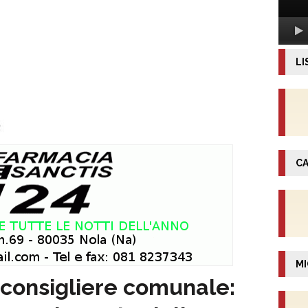
LI
CA
MI
 consigliere comunale: