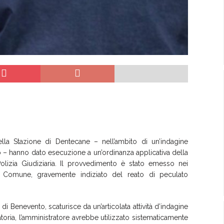
 della Stazione di Dentecane – nell’ambito di un’indagine
 – hanno dato esecuzione a un’ordinanza applicativa della
Polizia Giudiziaria. Il provvedimento è stato emesso nei
o Comune, gravemente indiziato del reato di peculato
di Benevento, scaturisce da un’articolata attività d’indagine
atoria, l’amministratore avrebbe utilizzato sistematicamente