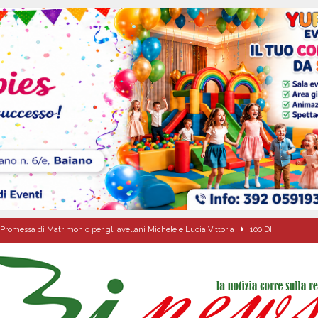
Promessa di Matrimonio per gli avellani Michele e Lucia Vittoria
100 DI
ipula protolocco d’intesa con la guardia Agroforestale Italiana
SALERNO