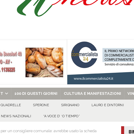
Prisco è la nuova agente della Polizia Municipale
ATTUALITA'
l dott. Domenico Amato, aveva 85 anni
AVELLA
sto Antoniano Bruscianese: al via il conto alla rovescia per la 151ª Festa dei
: la tavola come simbolo di condivisione, armonia e bellezza.
CULTURA
chiesa celebra il Martirio di san Giovanni Battista e santa Sabina
EVIDENZA
RT
100 DI QUESTI GIORNI
CULTURA E MANIFESTAZIONI
VI
QUADRELLE
SPERONE
SIRIGNANO
LAURO E DINTORNI
NEWS NAZIONALI
“A VOCE D’ ‘O TIEMPO”
 per un consigliere comunale: avrebbe usato la scheda
BI