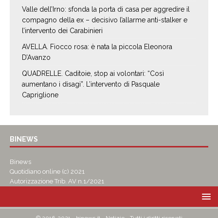
Valle dell’Irno: sfonda la porta di casa per aggredire il
compagno della ex – decisivo l’allarme anti-stalker e
l’intervento dei Carabinieri
AVELLA. Fiocco rosa: è nata la piccola Eleonora
D’Avanzo
QUADRELLE. Caditoie, stop ai volontari: “Così
aumentano i disagi”. L’intervento di Pasquale
Capriglione
BINEWS
Binews
Quotidiano online (c) 2021
Autorizzazione Trib. AV n.1/2021