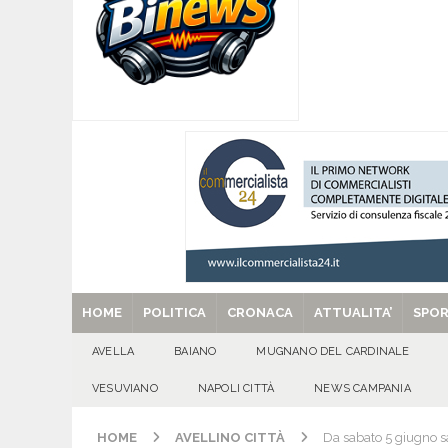
[ 08/08/2026 ]
Quadrelle in Festa: Tutto pronto
EVIDENZA
[ 08/08/2026 ]
Mugnano del Cardinale, “Puparuol
ATTUALITA'
[ 08/08/2026 ]
U.S. Avellino. Sponsor e kit ga
[ 08/08/2026 ]
Avella: lutto per la scomparsa 
[ 29/08/2025 ]
SANT’Oggi. Venerdì 29 agosto la 
HOME
POLITICA
CRONACA
ATTUALITA’
SPO
AVELLA
BAIANO
MUGNANO DEL CARDINALE
VESUVIANO
NAPOLI CITTÀ
NEWS CAMPANIA
HOME
AVELLINO CITTÀ
Da sabato 5 giugno sa