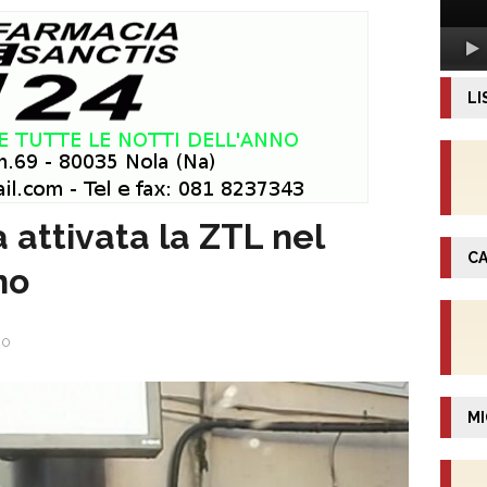
LI
 attivata la ZTL nel
CA
no
0
MI