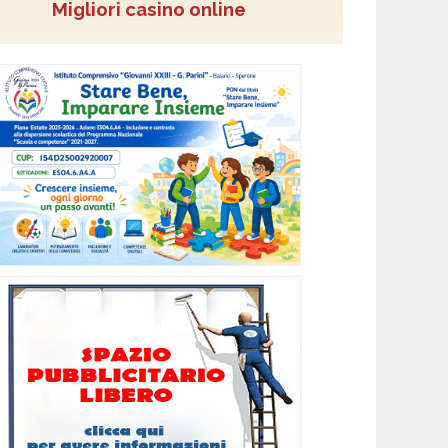
Migliori casino online