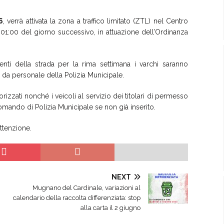
6
, verrà attivata la zona a traffico limitato (ZTL) nel Centro
e 01:00 del giorno successivo, in attuazione dell’Ordinanza
nti della strada per la rima settimana i varchi saranno
da personale della Polizia Municipale.
rizzati nonché i veicoli al servizio dei titolari di permesso
omando di Polizia Municipale se non già inserito.
ttenzione.
NEXT
Mugnano del Cardinale, variazioni al
calendario della raccolta differenziata: stop
alla carta il 2 giugno