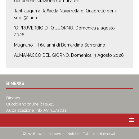
dell’amministrazione comunale»
Tanti auguri a Raffaella Navarretta di Quadrelle per i
suoi 50 ann
‘O PRUVERBIO D’ ‘O JUORNO. Domenica 9 agosto
2026
Mugnano – I 60 anni di Bernardino Sorrentino
ALMANACCO DEL GIORNO. Domenica, 9 Agosto 2026
BINEWS
Binews
Quotidiano online (c) 2021
Autorizzazione Trib. AV n.1/2021
© 2016-2021 - binews.it - Notizie - Tutti i diritti riservati