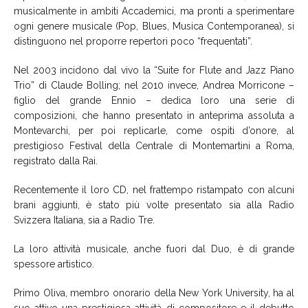
musicalmente in ambiti Accademici, ma pronti a sperimentare
ogni genere musicale (Pop, Blues, Musica Contemporanea), si
distinguono nel proporre repertori poco “frequentati”.
Nel 2003 incidono dal vivo la “Suite for Flute and Jazz Piano
Trio” di Claude Bolling; nel 2010 invece, Andrea Morricone –
figlio del grande Ennio – dedica loro una serie di
composizioni, che hanno presentato in anteprima assoluta a
Montevarchi, per poi replicarle, come ospiti d’onore, al
prestigioso Festival della Centrale di Montemartini a Roma,
registrato dalla Rai.
Recentemente il loro CD, nel frattempo ristampato con alcuni
brani aggiunti, è stato più volte presentato sia alla Radio
Svizzera Italiana, sia a Radio Tre.
La loro attività musicale, anche fuori dal Duo, è di grande
spessore artistico.
Primo Oliva, membro onorario della New York University, ha al
suo attivo una prestigiosa attività di compositore e il debutto