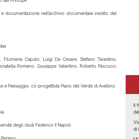
o del Principe
li e documentazione nell’archivio documentale inedito del
nter
, Filomena Caputo, Luigi De Cesare, Stefano Tarantino,
onatella Romano, Giuseppe Valentino, Roberto Pascucci,
te e Paesaggio, co-progettista Piano del Verde di Avellino
Il
la
da
Vi
rsità degli studi Federico II Napoli
di
à Pegaso