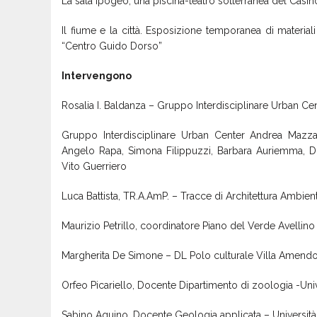
La sala ipogeo, una piscina-teatro sotterranea del Casin
Il fiume e la città. Esposizione temporanea di materia
“Centro Guido Dorso”
Intervengono
Rosalia I. Baldanza – Gruppo Interdisciplinare Urban Ce
Gruppo Interdisciplinare Urban Center Andrea Mazza
Angelo Rapa, Simona Filippuzzi, Barbara Auriemma, D
Vito Guerriero
Luca Battista, TR.A.AmP. – Tracce di Architettura Ambien
Maurizio Petrillo, coordinatore Piano del Verde Avellino
Margherita De Simone – DL Polo culturale Villa Amendo
Orfeo Picariello, Docente Dipartimento di zoologia -Unive
Sabino Aquino, Docente Geologia applicata – Universit