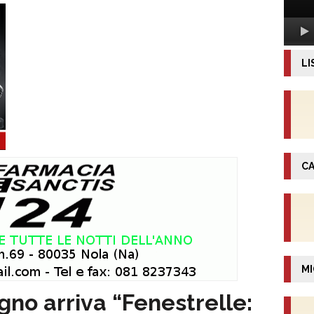
LI
CA
MI
gno arriva “Fenestrelle: