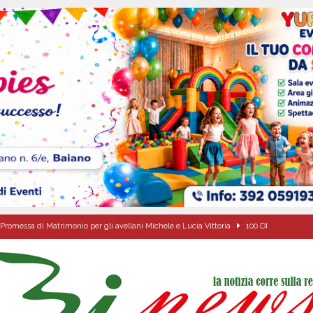
Promessa di Matrimonio per gli avellani Michele e Lucia Vittoria
100 DI
 sfida parte anche dall’Irpinia: nuovo incarico per Gerardo Gonnella