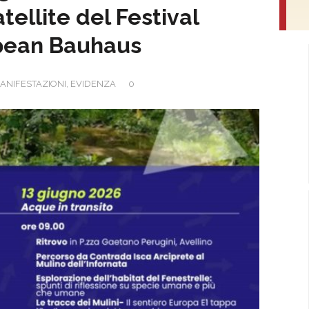
tellite del Festival
pean Bauhaus
ANIFESTAZIONI
,
EVIDENZA
0