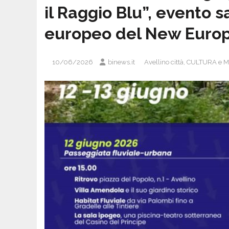
il Raggio Blu”, evento sa
europeo del New Euro
10/06/2026
binews.it
Avellino città
,
CULTURA e M