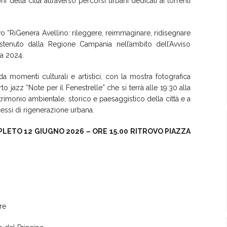
della città attraverso percorsi urbani dedicati ai torrenti
vo “RiGenera Avellino: rileggere, reimmaginare, ridisegnare
stenuto dalla Regione Campania nell’ambito dell’Avviso
ra 2024.
omenti culturali e artistici, con la mostra fotografica
o jazz “Note per il Fenestrelle” che si terrà alle 19:30 alla
rimonio ambientale, storico e paesaggistico della città e a
cessi di rigenerazione urbana.
PLETO
12 GIUGNO 2026 – ORE 15.00 RITROVO PIAZZA
re