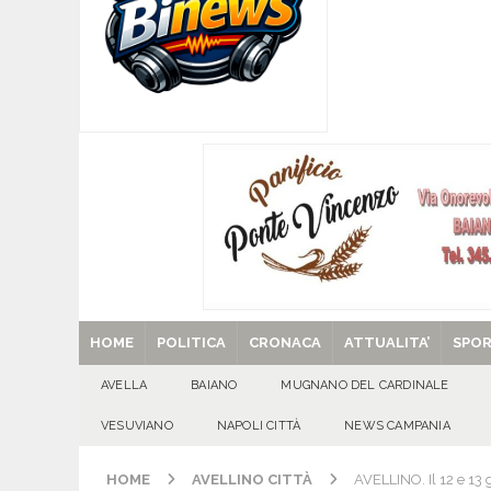
[ 07/08/2026 ]
Visciano celebra Padre Arturo D’
MANIFESTAZIONI
[ 07/08/2026 ]
MUGNANO DEL CARDINALE. L’Ipocr
usato – abbandonato – vandalizzato e destinato
[ 07/08/2026 ]
Emergenza cinghiali: nasce il 
[ 07/08/2026 ]
8 agosto, anniversario della tra
una cultura collettiva. Nessuna crescita econom
MANIFESTAZIONI
[ 29/08/2025 ]
SANT’Oggi. Venerdì 29 agosto la 
HOME
POLITICA
CRONACA
ATTUALITA’
SPO
AVELLA
BAIANO
MUGNANO DEL CARDINALE
VESUVIANO
NAPOLI CITTÀ
NEWS CAMPANIA
HOME
AVELLINO CITTÀ
AVELLINO. Il 12 e 13 g