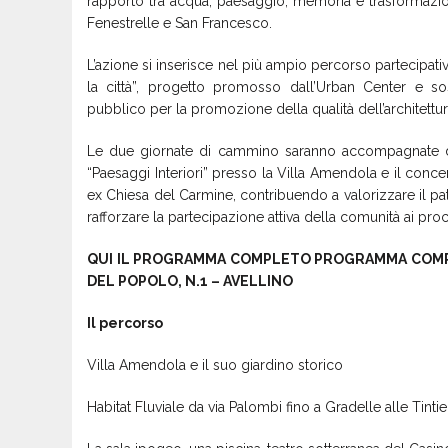
rapporto tra acqua, paesaggio, memoria e trasformazioni 
Fenestrelle e San Francesco.
L’azione si inserisce nel più ampio percorso partecipati
la città”, progetto promosso dall’Urban Center e so
pubblico per la promozione della qualità dell’architettu
Le due giornate di cammino saranno accompagnate da m
“Paesaggi Interiori” presso la Villa Amendola e il concert
ex Chiesa del Carmine, contribuendo a valorizzare il pat
rafforzare la partecipazione attiva della comunità ai pro
QUI IL PROGRAMMA COMPLETO PROGRAMMA COM
DEL POPOLO, N.1 – AVELLINO
Il percorso
Villa Amendola e il suo giardino storico
Habitat Fluviale da via Palombi fino a Gradelle alle Tintie