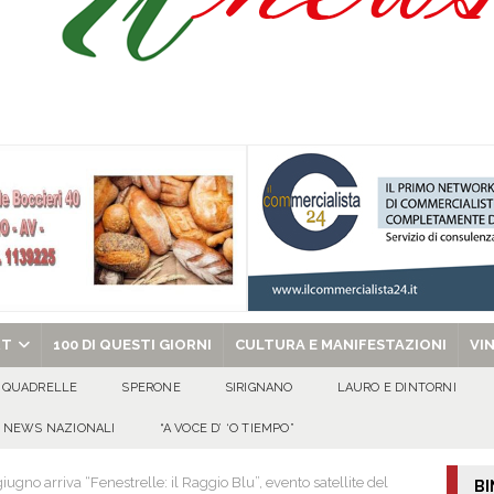
Onofrio: due giorni di fede nel ricordo del fondatore
CULTURA E
isia delle Apparenze e il Sociale Negato: il Caso del Centro Sociale mai
 al privato
EVIDENZA
Tavolo tecnico permanente della Regione Campania
EVIDENZA
gedia di Marcinelle. Pmi International: “La sicurezza sul lavoro deve diventare
ica può prescindere dalla tutela della vita umana”
CULTURA E
chiesa celebra il Martirio di san Giovanni Battista e santa Sabina
EVIDENZA
RT
100 DI QUESTI GIORNI
CULTURA E MANIFESTAZIONI
VI
QUADRELLE
SPERONE
SIRIGNANO
LAURO E DINTORNI
NEWS NAZIONALI
“A VOCE D’ ‘O TIEMPO”
iugno arriva “Fenestrelle: il Raggio Blu”, evento satellite del
BI