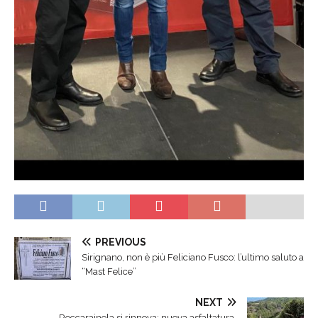
PREVIOUS
Sirignano, non è più Feliciano Fusco: l’ultimo saluto a
“Mast Felice”
NEXT
Roccarainola si rinnova: nuova asfaltatura,