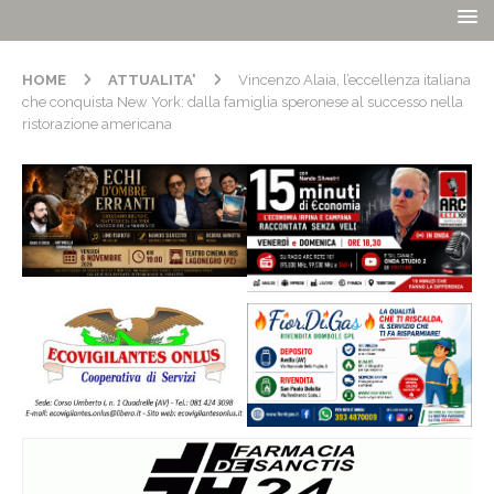
HOME
ATTUALITA'
Vincenzo Alaia, l’eccellenza italiana
che conquista New York: dalla famiglia speronese al successo nella
ristorazione americana