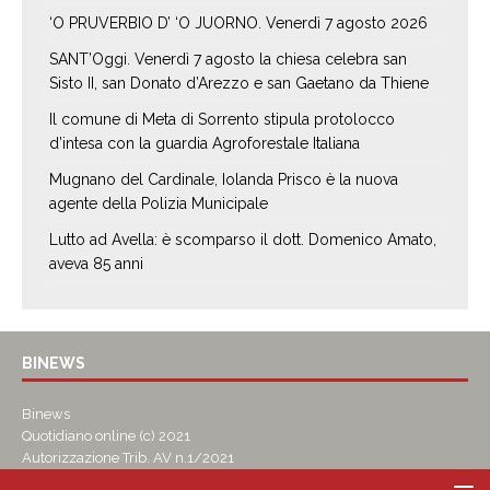
‘O PRUVERBIO D’ ‘O JUORNO. Venerdì 7 agosto 2026
SANT’Oggi. Venerdì 7 agosto la chiesa celebra san
Sisto II, san Donato d’Arezzo e san Gaetano da Thiene
Il comune di Meta di Sorrento stipula protolocco
d’intesa con la guardia Agroforestale Italiana
Mugnano del Cardinale, Iolanda Prisco è la nuova
agente della Polizia Municipale
Lutto ad Avella: è scomparso il dott. Domenico Amato,
aveva 85 anni
BINEWS
Binews
Quotidiano online (c) 2021
Autorizzazione Trib. AV n.1/2021