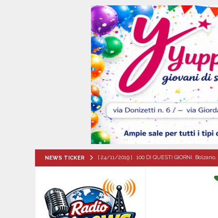
[ 24/11/2019 ]
100 DI QUESTI GIORNI. Bolzano, 
NEWS TICKER
QUESTI GIORNI
[ 07/08/2026 ]
Montoro (AV): Ruba circa 130mil
[ 07/08/2026 ]
Lioni, si presenta il libro “Tu 