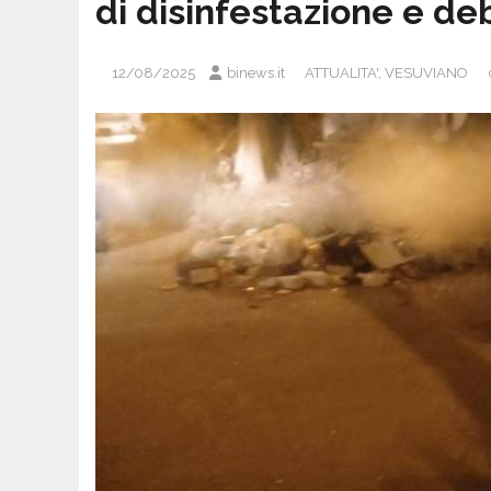
di disinfestazione e deb
12/08/2025
binews.it
ATTUALITA'
,
VESUVIANO