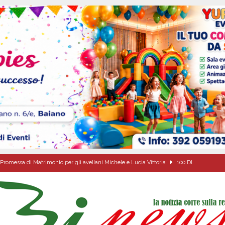
Promessa di Matrimonio per gli avellani Michele e Lucia Vittoria
100 DI
a di energia elettrica – i Carabinieri denunciano un 65enne
EVIDENZA
sei per me lo specchio e il porto” D’Amelio: “Gettiamo un seme d’impegno futuro