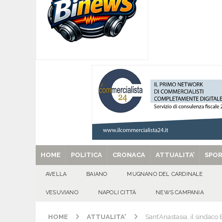
per tante e tanti”
ALTA IRPINIA
[ 07/08/2026 ]
Per la dignità del gonfalone di S
CULTURA E MANIFESTAZIONI
[ 07/08/2026 ]
ALMANACCO DEL GIORNO. Vener
[ 07/08/2026 ]
Baiano in festa per i 40 anni di 
[ 29/08/2025 ]
SANT’Oggi. Venerdì 29 agosto la 
HOME
POLITICA
CRONACA
ATTUALITA’
SPO
AVELLA
BAIANO
MUGNANO DEL CARDINALE
VESUVIANO
NAPOLI CITTÀ
NEWS CAMPANIA
HOME
ATTUALITA'
Sant’Anastasia, il sindaco 