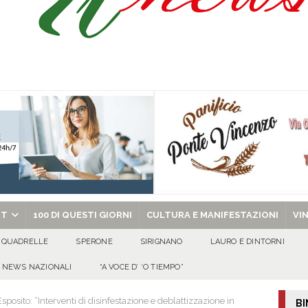
ant’Andrea — Appello per l’inclusione e la tutela delle tradizioni di Sirignano
dí, 7 Agosto 2026
ALMANACCO
Carla Miceli: gli auguri speciali della famiglia Colucci
100 DI QUESTI GIORNI
chiesa celebra il Martirio di san Giovanni Battista e santa Sabina
EVIDENZA
RT
100 DI QUESTI GIORNI
CULTURA E MANIFESTAZIONI
VI
QUADRELLE
SPERONE
SIRIGNANO
LAURO E DINTORNI
NEWS NAZIONALI
“A VOCE D’ ‘O TIEMPO”
Esposito: “Interventi di disinfestazione e deblattizzazione in
BI