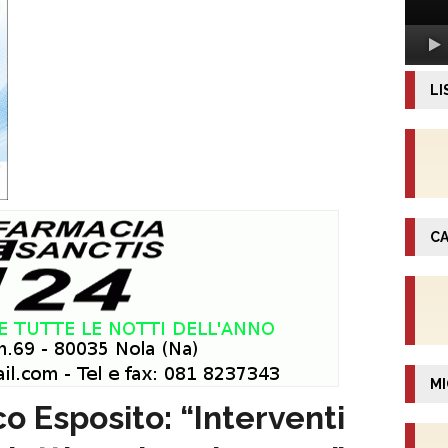
LI
CA
MI
co Esposito: “Interventi