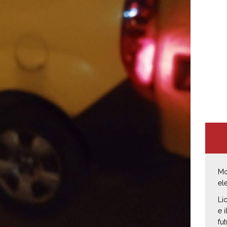
Mo
el
Li
e 
fut