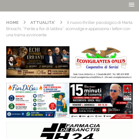
HOME
ATTUALITA'
Il nuovo thriller psicologico di Marta
Brioschi, “Ferite a fior di labbra”, sconvolge e appassiona i lettori con
una trama avvincente