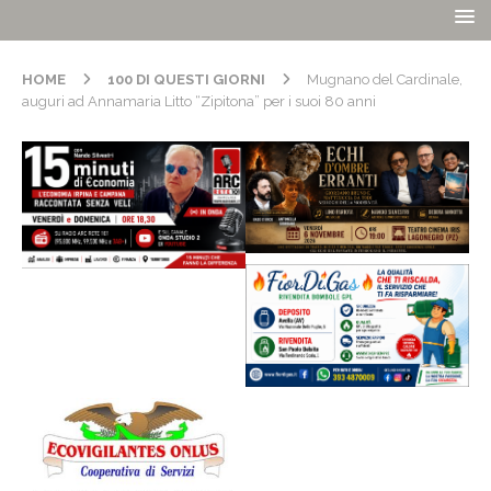
HOME
100 DI QUESTI GIORNI
Mugnano del Cardinale,
auguri ad Annamaria Litto “Zipitona” per i suoi 80 anni