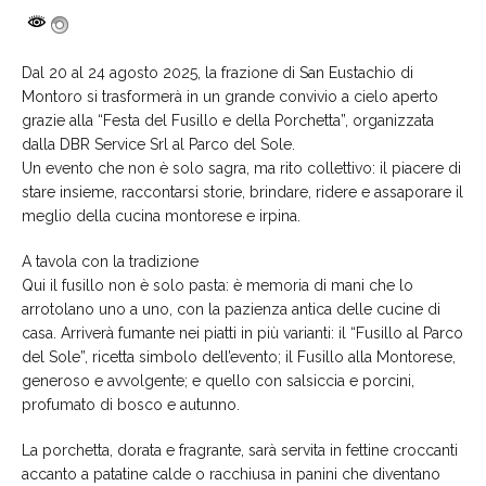
Dal 20 al 24 agosto 2025, la frazione di San Eustachio di
Montoro si trasformerà in un grande convivio a cielo aperto
grazie alla “Festa del Fusillo e della Porchetta”, organizzata
dalla DBR Service Srl al Parco del Sole.
Un evento che non è solo sagra, ma rito collettivo: il piacere di
stare insieme, raccontarsi storie, brindare, ridere e assaporare il
meglio della cucina montorese e irpina.
A tavola con la tradizione
Qui il fusillo non è solo pasta: è memoria di mani che lo
arrotolano uno a uno, con la pazienza antica delle cucine di
casa. Arriverà fumante nei piatti in più varianti: il “Fusillo al Parco
del Sole”, ricetta simbolo dell’evento; il Fusillo alla Montorese,
generoso e avvolgente; e quello con salsiccia e porcini,
profumato di bosco e autunno.
La porchetta, dorata e fragrante, sarà servita in fettine croccanti
accanto a patatine calde o racchiusa in panini che diventano