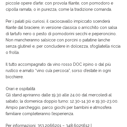
piccole opere d’arte: con provola filante, con pomodoro e
cipolla ramata, o in purezza, come la tradizione comanda.
Per i palati più curiosi, il caciocavallo impiccato scenderà
filante dal braciere, in versione classica o arricchito con salsa
di tartufo nero o pesto di pomodorini secchi e peperoncino.
Non mancheranno salsicce con porcini o patatine (anche
senza glutine) e, per concludere in dolcezza, sfogliatella riccia
o frolla.
Il tutto accompagnato da vino rosso DOC irpino o dal più
rustico e amato “vino cu’a percoca”, sorso d’estate in ogni
bicchiere.
Orari e ospitalità
Gli stand apriranno dalle 19.30 alle 24.00 dal mercoledì al
sabato; la domenica doppio turno: 12.30-14.30 e 19.30-23.00.
Ampio parcheggio, parco giochi per bambini e atmosfera
familiare completeranno l’esperienza.
Per informazioni: 353.2066201 – 348.6025612 |