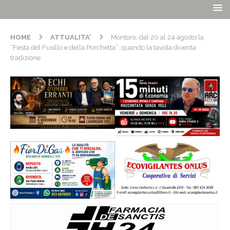
HOME
ATTUALITA'
Montoro, dal 20 al 24 agosto la
“Festa del Fusillo e della Porchetta”: quando la tavola diventa
tradizione