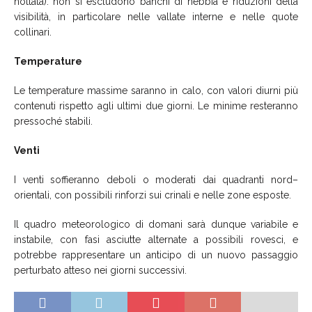
nottata): non si escludono banchi di nebbia e riduzioni della
visibilità, in particolare nelle vallate interne e nelle quote
collinari.
Temperature
Le temperature massime saranno in calo, con valori diurni più
contenuti rispetto agli ultimi due giorni. Le minime resteranno
pressoché stabili.
Venti
I venti soffieranno deboli o moderati dai quadranti nord–
orientali, con possibili rinforzi sui crinali e nelle zone esposte.
Il quadro meteorologico di domani sarà dunque variabile e
instabile, con fasi asciutte alternate a possibili rovesci, e
potrebbe rappresentare un anticipo di un nuovo passaggio
perturbato atteso nei giorni successivi.