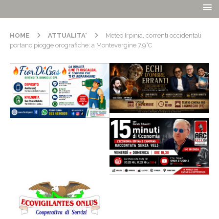
HOME
ATTUALITA'
Meteo Irpinia, correnti occidentali
portano piogge orografiche: a Montevergine 7.9°C