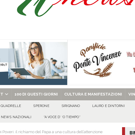
Prisco è la nuova agente della Polizia Municipale
ATTUALITA'
l dott. Domenico Amato, aveva 85 anni
AVELLA
sto Antoniano Bruscianese: al via il conto alla rovescia per la 151ª Festa dei
: la tavola come simbolo di condivisione, armonia e bellezza.
CULTURA
chiesa celebra il Martirio di san Giovanni Battista e santa Sabina
EVIDENZA
RT
100 DI QUESTI GIORNI
CULTURA E MANIFESTAZIONI
VI
QUADRELLE
SPERONE
SIRIGNANO
LAURO E DINTORNI
NEWS NAZIONALI
“A VOCE D’ ‘O TIEMPO”
i Poveri: il richiamo del Papa a una cultura dell’attenzione
BI