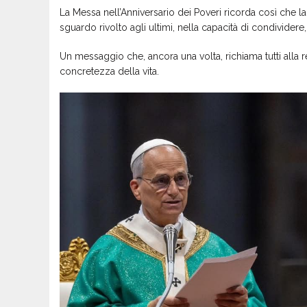
La Messa nell’Anniversario dei Poveri ricorda così che la
sguardo rivolto agli ultimi, nella capacità di condividere,
Un messaggio che, ancora una volta, richiama tutti alla r
concretezza della vita.