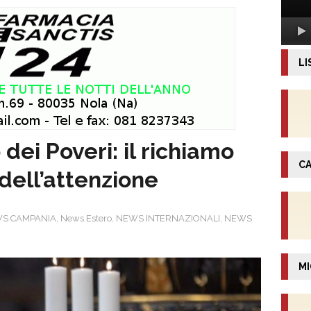
LI
dei Poveri: il richiamo
CA
dell’attenzione
S CAMPANIA
,
News Estero
,
NEWS INTERNAZIONALI
,
NEWS
MI