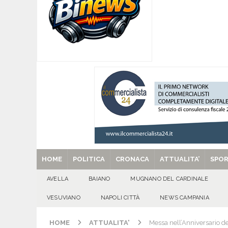
[ 06/08/2026 ]
Mugnano del Cardinale, Iolanda 
[ 06/08/2026 ]
Lutto ad Avella: è scomparso i
[ 06/08/2026 ]
Brusciano dà il benvenuto all’Ago
Gigli
CULTURA E MANIFESTAZIONI
[ 06/08/2026 ]
VALLESACCARDA, torna CumVivere
E MANIFESTAZIONI
[ 29/08/2025 ]
SANT’Oggi. Venerdì 29 agosto la 
HOME
POLITICA
CRONACA
ATTUALITA’
SPO
AVELLA
BAIANO
MUGNANO DEL CARDINALE
VESUVIANO
NAPOLI CITTÀ
NEWS CAMPANIA
HOME
ATTUALITA'
Messa nell’Anniversario de