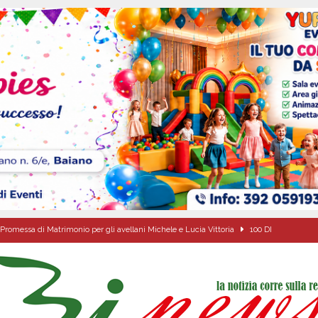
Promessa di Matrimonio per gli avellani Michele e Lucia Vittoria
100 DI
ipula protolocco d’intesa con la guardia Agroforestale Italiana
SALERNO