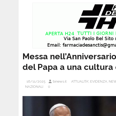
Messa nell’Anniversario 
del Papa a una cultura 
16/11/2025
binews.it
ATTUALITA'
,
EVIDENZA
,
NEW
NAZIONALI
0