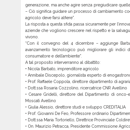
generazione, ma anche agire senza pregiudicare quelle 
– Ciò significa guidare un processo di cambiamento coere
agricolo deve farsi alfiere”.
La risposta a questa sfida passa sicuramente per l’innov
aziende che vogliono crescere nel rispetto e la salvagua
vivono.
“Con il convegno del 4 dicembre – aggiunge Barbat
avanzamento tecnologico può migliorare gli indici di
consumatore e dell’ambiente”.
A tal proposito interverranno al dibattito:
• Nicola Barbato, imprenditore agricolo
• Annibale Discepolo, giornalista esperto di enogastro
• Prof. Raffaele Coppola, direttore dipartimento di agra
• Dott.ssa Rosaria Cozzolino, ricercatrice CNR Avellino
• Cesare Gridelli, direttore del Dipartimento di onco
Moscati Avellino
• Giulia Alessio, direttore studi e sviluppo CREDITALIA
• Prof. Giovanni De Feo, Professore ordinario Dipartimen
• Dott.ssa Maria Tortoriello, Direttrice Provinciale Coldiret
• On. Maurizio Petracca, Presidente Commissione Agri