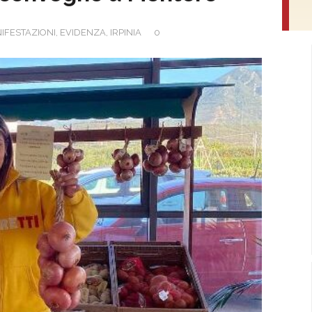
IFESTAZIONI
,
EVIDENZA
,
IRPINIA
0