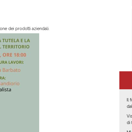
one dei prodotti aziendali.
Il
da
Vi
di