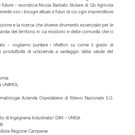
future – esordisce Nicola Barbato, titolare di Gb Agricola
nte con i bisogni attuali e futuri di cui ogni imprenditore
azione e la ricerca che diviene strumento essenziale per le
rdia del territorio in cui insistono e delle comunità che ci
o – vogliamo puntare i riflettori su come il grado di
 produttività di un’azienda a vantaggio della salute del
nomia
ria UNIMOL
-ematologia Azienda Ospedaliera di Rilievo Nazionale S.G.
to di Ingegneria Industriale/ DIIN – UNISA
ti
coltura Regione Campania