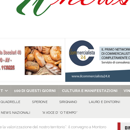
Onofrio: due giorni di fede nel ricordo del fondatore
CULTURA E
isia delle Apparenze e il Sociale Negato: il Caso del Centro Sociale mai
 al privato
EVIDENZA
Tavolo tecnico permanente della Regione Campania
EVIDENZA
gedia di Marcinelle. Pmi International: “La sicurezza sul lavoro deve diventare
ica può prescindere dalla tutela della vita umana”
CULTURA E
chiesa celebra il Martirio di san Giovanni Battista e santa Sabina
EVIDENZA
RT
100 DI QUESTI GIORNI
CULTURA E MANIFESTAZIONI
VI
QUADRELLE
SPERONE
SIRIGNANO
LAURO E DINTORNI
NEWS NAZIONALI
“A VOCE D’ ‘O TIEMPO”
e la valorizzazione del nostro territorio”: il convegno a Montoro
BI