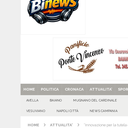
[ 07/08/2026 ]
Visciano celebra Padre Arturo D’
MANIFESTAZIONI
[ 07/08/2026 ]
MUGNANO DEL CARDINALE. L’Ipocr
usato – abbandonato – vandalizzato e destinato
[ 07/08/2026 ]
Emergenza cinghiali: nasce il 
[ 07/08/2026 ]
8 agosto, anniversario della tra
una cultura collettiva. Nessuna crescita econom
MANIFESTAZIONI
[ 29/08/2025 ]
SANT’Oggi. Venerdì 29 agosto la 
HOME
POLITICA
CRONACA
ATTUALITA’
SPO
AVELLA
BAIANO
MUGNANO DEL CARDINALE
VESUVIANO
NAPOLI CITTÀ
NEWS CAMPANIA
HOME
ATTUALITA'
“Innovazione per la tutela 