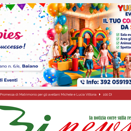
Promessa di Matrimonio per gli avellani Michele e Lucia Vittoria
100 DI
 sfida parte anche dall’Irpinia: nuovo incarico per Gerardo Gonnella