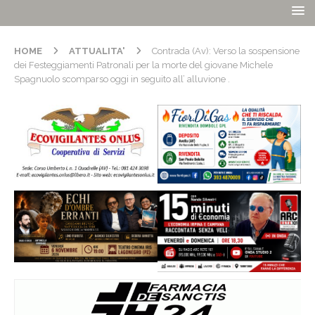
HOME
ATTUALITA'
Contrada (Av): Verso la sospensione
dei Festeggiamenti Patronali per la morte del giovane Michele
Spagnuolo scomparso oggi in seguito all’ alluvione .