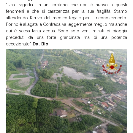
“Una tragedia -in un territorio che non è nuovo a questi
fenomeni e che si caratterizza per la sua fragilità. Stiamo
attendendo l’arrivo del medico legale per il riconoscimento.
Forino è allagata, a Contrada va leggermente meglio ma anche
qui è scesa tanta acqua. Sono solo venti minuti di pioggia
preceduti da una forte grandinata ma di una potenza
eccezionale”.
Da . Bio