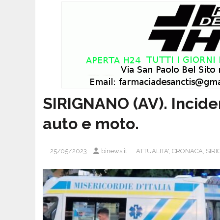
SIRIGNANO (AV). Incide
auto e moto.
25/05/2023
binews.it
ATTUALITA'
,
CRONACA
,
SIR