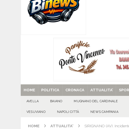
coinvolgimento societario e royalty ambientali
[ 09/08/2026 ]
Tanti auguri a Raffaella Navarre
[ 09/08/2026 ]
‘O PRUVERBIO D’ ‘O JUORNO. D
[ 09/08/2026 ]
Mugnano – I 60 anni di Bernard
[ 29/08/2025 ]
SANT’Oggi. Venerdì 29 agosto la 
HOME
POLITICA
CRONACA
ATTUALITA’
SPO
AVELLA
BAIANO
MUGNANO DEL CARDINALE
VESUVIANO
NAPOLI CITTÀ
NEWS CAMPANIA
HOME
ATTUALITA'
SIRIGNANO (AV). Incidente