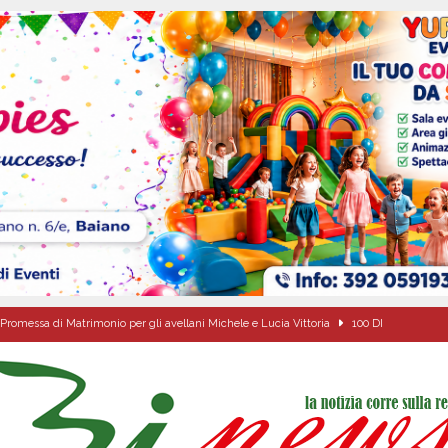
Promessa di Matrimonio per gli avellani Michele e Lucia Vittoria
100 DI
ciclista finisce in un canale dopo l’impatto con un’auto
BAIANO
 s.p.a.: il PD di Serino dice NO! «L’acqua nasce a Serino: pretendiamo