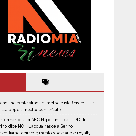
iano, incidente stradale: motociclista finisce in un
nale dopo l’impatto con un’auto
asformazione di ABC Napoli in s.p.a.: il PD di
rino dice NO! «L’acqua nasce a Serino:
etendiamo coinvolgimento societario e royalty