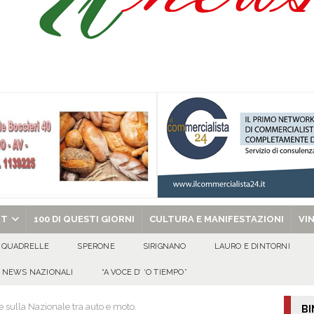
 al fianco dell’amministrazione comunale»
EVIDENZA
tta di Quadrelle per i suoi 50 ann
100 DI QUESTI GIORNI
omenica 9 agosto 2026
ALMANACCO
ino Sorrentino
100 DI QUESTI GIORNI
chiesa celebra il Martirio di san Giovanni Battista e santa Sabina
EVIDENZA
RT
100 DI QUESTI GIORNI
CULTURA E MANIFESTAZIONI
VI
QUADRELLE
SPERONE
SIRIGNANO
LAURO E DINTORNI
NEWS NAZIONALI
“A VOCE D’ ‘O TIEMPO”
 sulla Nazionale tra auto e moto.
BI