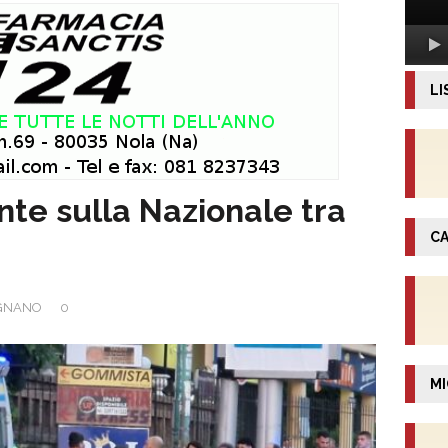
LI
nte sulla Nazionale tra
CA
IGNANO
0
MI