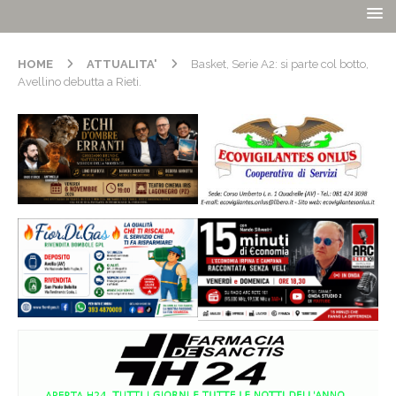
HOME
ATTUALITA'
Basket, Serie A2: si parte col botto,
Avellino debutta a Rieti.