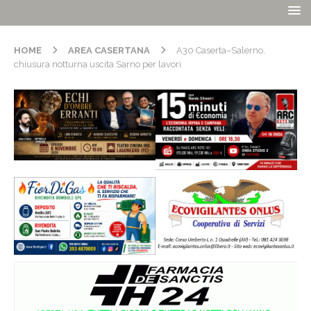
HOME
AREA CASERTANA
A30 Caserta–Salerno,
chiusura notturna uscita Sarno per lavori