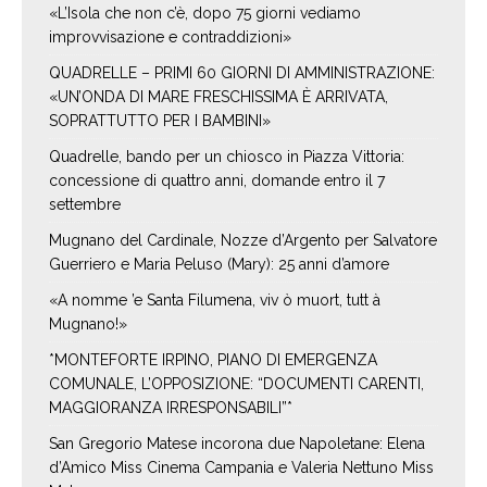
«L’Isola che non c’è, dopo 75 giorni vediamo
improvvisazione e contraddizioni»
QUADRELLE – PRIMI 60 GIORNI DI AMMINISTRAZIONE:
«UN’ONDA DI MARE FRESCHISSIMA È ARRIVATA,
SOPRATTUTTO PER I BAMBINI»
Quadrelle, bando per un chiosco in Piazza Vittoria:
concessione di quattro anni, domande entro il 7
settembre
Mugnano del Cardinale, Nozze d’Argento per Salvatore
Guerriero e Maria Peluso (Mary): 25 anni d’amore
«A nomme ’e Santa Filumena, viv ò muort, tutt à
Mugnano!»
*MONTEFORTE IRPINO, PIANO DI EMERGENZA
COMUNALE, L’OPPOSIZIONE: “DOCUMENTI CARENTI,
MAGGIORANZA IRRESPONSABILI”*
San Gregorio Matese incorona due Napoletane: Elena
d’Amico Miss Cinema Campania e Valeria Nettuno Miss