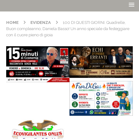
HOME
EVIDENZA
100 DI QUESTI GIORNI. Quadrelle,
Buon compleanno, Daniela Basso! Un anno speciale da festeggiare
con il cuore pieno di gioia