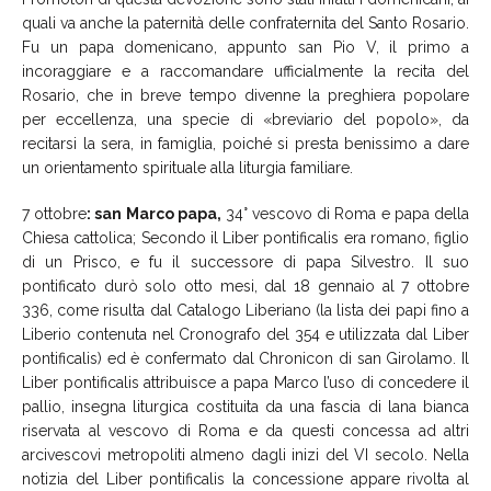
quali va anche la paternità delle confraternita del Santo Rosario.
Fu un papa domenicano, appunto san Pio V, il primo a
incoraggiare e a raccomandare ufficialmente la recita del
Rosario, che in breve tempo divenne la preghiera popolare
per eccellenza, una specie di «breviario del popolo», da
recitarsi la sera, in famiglia, poiché si presta benissimo a dare
un orientamento spirituale alla liturgia familiare.
7 ottobre
: san Marco papa,
34° vescovo di Roma e papa della
Chiesa cattolica; Secondo il Liber pontificalis era romano, figlio
di un Prisco, e fu il successore di papa Silvestro. Il suo
pontificato durò solo otto mesi, dal 18 gennaio al 7 ottobre
336, come risulta dal Catalogo Liberiano (la lista dei papi fino a
Liberio contenuta nel Cronografo del 354 e utilizzata dal Liber
pontificalis) ed è confermato dal Chronicon di san Girolamo. Il
Liber pontificalis attribuisce a papa Marco l’uso di concedere il
pallio, insegna liturgica costituita da una fascia di lana bianca
riservata al vescovo di Roma e da questi concessa ad altri
arcivescovi metropoliti almeno dagli inizi del VI secolo. Nella
notizia del Liber pontificalis la concessione appare rivolta al