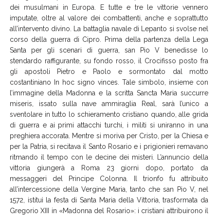
dei musulmani in Europa. E tutte e tre le vittorie vennero
imputate, oltre al valore dei combattenti, anche e soprattutto
all’intervento divino. La battaglia navale di Lepanto si svolse nel
corso della guerra di Cipro. Prima della partenza della Lega
Santa per gli scenari di guerra, san Pio V benedisse lo
stendardo raffigurante, su fondo rosso, il Crocifisso posto fra
gli apostoli Pietro e Paolo e sormontato dal motto
costantiniano In hoc signo vinces. Tale simbolo, insieme con
l’immagine della Madonna e la scritta Sancta Maria succurre
miseris, issato sulla nave ammiraglia Real, sarà l’unico a
sventolare in tutto lo schieramento cristiano quando, alle grida
di guerra e ai primi attacchi turchi, i militi si uniranno in una
preghiera accorata. Mentre si moriva per Cristo, per la Chiesa e
per la Patria, si recitava il Santo Rosario e i prigionieri remavano
ritmando il tempo con le decine dei misteri. L’annuncio della
vittoria giungerà a Roma 23 giorni dopo, portato da
messaggeri del Principe Colonna. Il trionfo fu attribuito
all’intercessione della Vergine Maria, tanto che san Pio V, nel
1572, istituì la festa di Santa Maria della Vittoria, trasformata da
Gregorio XIII in «Madonna del Rosario»: i cristiani attribuirono il