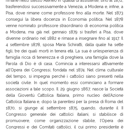
rimane nello stesso Ateneo in qualità di assistente, sino al 1872,
trasferendosi successivamente a Venezia, a Modena e, infine, a
Pisa, dove rimane come professore fino alla morte. Nel 1873
conseguì la libera docenza in Economia politica. Nel 1878
venne nominato professore straordinario di economia politica
a Modena, ma già nel gennaio 1879 si trasferì a Pisa, dove
divenne ordinario nel 1882 e rimase a insegnare fino al 1917. Il
4 settembre 1878, sposa Maria Schiratti, dalla quale ha sette
figli, tre dei quali morti in tenera età. La sua è un’esperienza di
famiglia ricca di tenerezza e di preghiera, una famiglia dove la
Parola di Dio è di casa. Comincia a interessarsi attivamente
all’Opera dei Congressi, fondata nel 1874. Nel clima culturale
del tempo, si impegna perché i cattolici siano presenti nella
società civile. In quel momento essi cominciano a formare
associazioni a tale scopo. Il 29 giugno 1867, nasce la Società
della Gioventù Cattolica Italiana, primo nucleo dell’Azione
Cattolica Italiana e, dopo la parentesi per la presa di Roma del
1870, si giunge al settembre 1875, quando, durante il II
Congresso generale dei cattolici italiani, si stabilisce di
promuovere, come organizzazione stabile, l’Opera dei
Congressi e dei Comitati cattolici, il cui primo presidente è