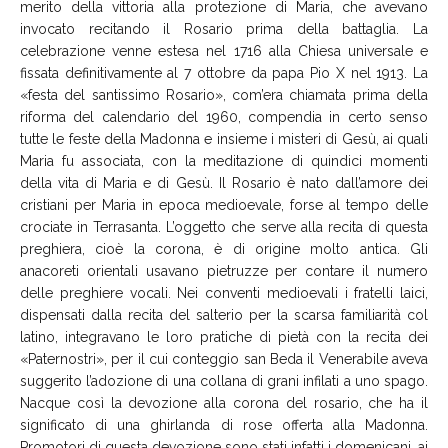
merito della vittoria alla protezione di Maria, che avevano
invocato recitando il Rosario prima della battaglia. La
celebrazione venne estesa nel 1716 alla Chiesa universale e
fissata definitivamente al 7 ottobre da papa Pio X nel 1913. La
«festa del santissimo Rosario», com’era chiamata prima della
riforma del calendario del 1960, compendia in certo senso
tutte le feste della Madonna e insieme i misteri di Gesù, ai quali
Maria fu associata, con la meditazione di quindici momenti
della vita di Maria e di Gesù. Il Rosario è nato dall’amore dei
cristiani per Maria in epoca medioevale, forse al tempo delle
crociate in Terrasanta. L’oggetto che serve alla recita di questa
preghiera, cioè la corona, è di origine molto antica. Gli
anacoreti orientali usavano pietruzze per contare il numero
delle preghiere vocali. Nei conventi medioevali i fratelli laici,
dispensati dalla recita del salterio per la scarsa familiarità col
latino, integravano le loro pratiche di pietà con la recita dei
«Paternostri», per il cui conteggio san Beda il Venerabile aveva
suggerito l’adozione di una collana di grani infilati a uno spago.
Nacque così la devozione alla corona del rosario, che ha il
significato di una ghirlanda di rose offerta alla Madonna.
Promotori di questa devozione sono stati infatti i domenicani, ai