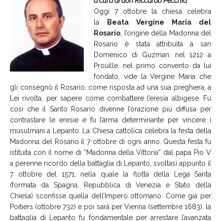
a cura di don Riccardo Pecchia
Oggi 7 ottobre la chiesa celebra
la
Beata Vergine Maria del
Rosario
, l’origine della Madonna del
Rosario è stata attribuita a san
Domenico di Guzman, nel 1212 a
Prouille, nel primo convento da lui
fondato, vide la Vergine Maria che
gli consegnò il Rosario, come risposta ad una sua preghiera, a
Lei rivolta, per sapere come combattere l’eresia albigese. Fu
così che il Santo Rosario divenne l’orazione più diffusa per
contrastare le eresie e fu l’arma determinante per vincere i
musulmani a Lepanto. La Chiesa cattolica celebra la festa della
Madonna del Rosario il 7 ottobre di ogni anno. Questa festa fu
istituita con il nome di “Madonna della Vittoria” dal papa Pio V
a perenne ricordo della battaglia di Lepanto, svoltasi appunto il
7 ottobre del 1571, nella quale la flotta della Lega Santa
(formata da Spagna, Repubblica di Venezia e Stato della
Chiesa) sconfisse quella dell’Impero ottomano. Come già per
Poitiers (ottobre 732) e poi sarà per Vienna (settembre 1683), la
battaglia di Lepanto fu fondamentale per arrestare l’avanzata