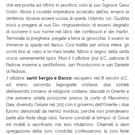
che era pronta ad offrirsi in sacrificio solo al suo Signore Gesù
Cristo. Allora il crudele imperatore, accecato dall’ira, emanò la
sentenza: doveva essere uccisa di spada. Udendo ciò, Giustina
iniziò a pregare al suo Dio, ringraziandolo di essersi degnato
di iscrivere il suo nome nel libro dei confessori e dei martiri.
Terminata la preghiera, piegate a terra le ginocchia, il sicario le
immerse la spada nel fianco. Così trafitta per un’ora intera, gli
occhi fissi al cielo e le mani levate, fattosi il segno della santa
croce, serenamente spirò. Morì il 7 ottobre 304 d.C.; patrona di
Padova insieme a sant’Antonio, san Prosdocimo e san Daniele
di Padova.
7 ottobre:
santi Sergio e Bacco
, nacquero nel III secolo d.C.,
ed erano, secondo l’agiografia cristiana, due soldati
dell’esercito romano di religione cristiana, stanziati in Oriente e
che avevano un’alta posizione presso la corte di Massimino
Daia, divenuto Cesare nel 305 con il governo dell’Oriente; i due
furono denunciati da nemici invidiosi, perché non prendevano
parte alle feste degli idoli, furono condotti al tempio di Giove
ed invitati a sacrificare, ma essi rifiutarono. Chiamati a dare
spiegazione della loro condotta confessarono la loro fede