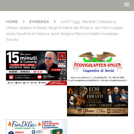
HOME
EVIDENZA
SANT’Oggi. Martedì 7 ottobre la
chiesa celebra la Beata Vergine Maria del Rosario, san Marco papa,
santa Giustina di Padova, santi Sergio e Bacco e beato Giuseppe
Toniolo