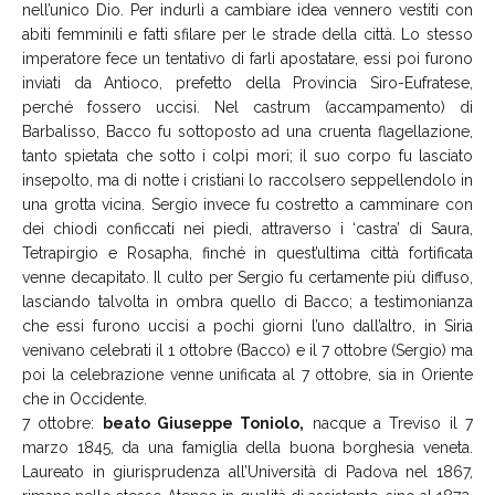
nell’unico Dio. Per indurli a cambiare idea vennero vestiti con
abiti femminili e fatti sfilare per le strade della città. Lo stesso
imperatore fece un tentativo di farli apostatare, essi poi furono
inviati da Antioco, prefetto della Provincia Siro-Eufratese,
perché fossero uccisi. Nel castrum (accampamento) di
Barbalisso, Bacco fu sottoposto ad una cruenta flagellazione,
tanto spietata che sotto i colpi morì; il suo corpo fu lasciato
insepolto, ma di notte i cristiani lo raccolsero seppellendolo in
una grotta vicina. Sergio invece fu costretto a camminare con
dei chiodi conficcati nei piedi, attraverso i ‘castra’ di Saura,
Tetrapirgio e Rosapha, finché in quest’ultima città fortificata
venne decapitato. Il culto per Sergio fu certamente più diffuso,
lasciando talvolta in ombra quello di Bacco; a testimonianza
che essi furono uccisi a pochi giorni l’uno dall’altro, in Siria
venivano celebrati il 1 ottobre (Bacco) e il 7 ottobre (Sergio) ma
poi la celebrazione venne unificata al 7 ottobre, sia in Oriente
che in Occidente.
7 ottobre:
beato Giuseppe Toniolo,
nacque a Treviso il 7
marzo 1845, da una famiglia della buona borghesia veneta.
Laureato in giurisprudenza all’Università di Padova nel 1867,