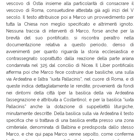
vescovo di Ostia insieme alla particolarità di consacrare il
vescovo di Roma, consuetudine attestata già agli inizi del V
secolo. Il testo attribuisce poi a Marco un provvedimento per
tutta la Chiesa non meglio specificato e altrimenti ignoto.
Nessuna traccia di interventi di Marco, forse anche per la
brevità del suo pontificato, si riscontra peraltro nella
documentazione relativa a questo periodo, denso di
avvenimenti per quanto riguarda la storia ecclesiastica e
contrassegnato soprattutto dalla reazione della parte ariana
condannata nel 325 dal concilio di Nicea. Il Liber pontificalis
afferma poi che Marco fece costruire due basiliche, una sulla
via Ardeatina e l’altra “iuxta Pallacinis”, nel cuore di Roma, e di
queste indica dettagliatamente le rendite, provenienti da fondi
nei dintorni della città (per la basilica della via Ardeatina
l’assegnazione è attribuita a Costantino), e per la basilica “iuxta
Pallacinis” anche la dotazione di suppellettili liturgiche,
minutamente descritte. Della basilica sulla via Ardeatina il testo
specifica che si trattava di una basilica eretta presso una zona
cimiteriale, denominata di Balbina e predisposta dallo stesso
Marco, e che qui papa Marco venne sepolto, come conferma