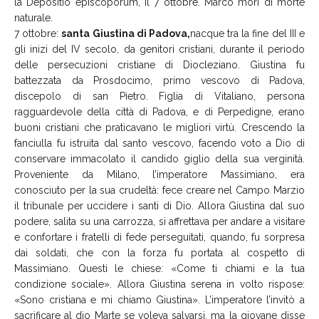
la Depositio episcoporum, il 7 ottobre. Marco morì di morte
naturale.
7 ottobre:
santa Giustina di Padova,
nacque tra la fine del III e
gli inizi del IV secolo, da genitori cristiani, durante il periodo
delle persecuzioni cristiane di Diocleziano. Giustina fu
battezzata da Prosdocimo, primo vescovo di Padova,
discepolo di san Pietro. Figlia di Vitaliano, persona
ragguardevole della città di Padova, e di Perpedigne, erano
buoni cristiani che praticavano le migliori virtù. Crescendo la
fanciulla fu istruita dal santo vescovo, facendo voto a Dio di
conservare immacolato il candido giglio della sua verginità.
Proveniente da Milano, l’imperatore Massimiano, era
conosciuto per la sua crudeltà: fece creare nel Campo Marzio
il tribunale per uccidere i santi di Dio. Allora Giustina dal suo
podere, salita su una carrozza, si affrettava per andare a visitare
e confortare i fratelli di fede perseguitati, quando, fu sorpresa
dai soldati, che con la forza fu portata al cospetto di
Massimiano. Questi le chiese: «Come ti chiami e la tua
condizione sociale». Allora Giustina serena in volto rispose:
«Sono cristiana e mi chiamo Giustina». L’imperatore l’invitò a
sacrificare al dio Marte se voleva salvarsi, ma la giovane disse